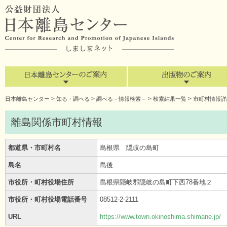
>
>
>
>
日本離島センター
知る・調べる
調べる－情報検索－
検索結果一覧
市町村情報詳
離島関係市町村情報
都道県・市町村名
島根県 隠岐の島町
島名
島後
市役所・町村役場住所
島根県隠岐郡隠岐の島町下西78番地２
市役所・町村役場電話番号
08512-2-2111
URL
https://www.town.okinoshima.shimane.jp/