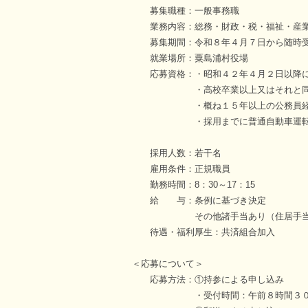
募集職種：一般事務職
業務内容：総務・財政・税・福祉・産業
募集期間：令和８年４月７日から随時
就業場所：粟島浦村役場
応募資格：・昭和４２年４月２日以降に
・高校卒業以上又はそれと同程度
・概ね１５年以上の公務員経験を有
・採用までに普通自動車運転免許を
採用人数：若干名
雇用条件：正規職員
勤務時間：8：30～17：15
給 与：条例に基づき決定
その他諸手当あり（住居手当、
待遇・福利厚生：共済組合加入
＜応募について＞
応募方法：①持参による申し込み
・受付時間：午前８時間３０分から午