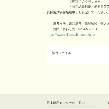
②郵送による申し込み
・特定記録郵便、簡易書留又は書留の
員採用試験書類在中」と表記してください
選考方法：書類選考・筆記試験・個人
お問い合わせ先：0254-55-2111
https://www.vill.awashimaura.lg.jp/
添付ファイル
日本離島センターのご案内