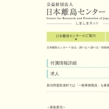
>
>
日本離島センター
知る・調べる
調べる－情報
付属情報詳細
求人
新潟県粟島浦村では「一般事務職員」を募
＜募集要項＞