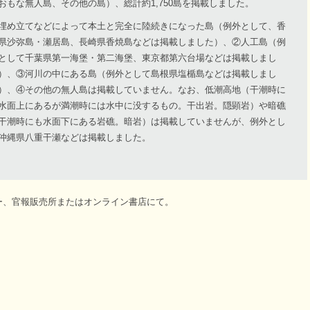
おもな無人島、その他の島）、総計約1,750島を掲載しました。
埋め立てなどによって本土と完全に陸続きになった島（例外として、香
県沙弥島・瀬居島、長崎県香焼島などは掲載しました）、②人工島（例
として千葉県第一海堡・第二海堡、東京都第六台場などは掲載しまし
）、③河川の中にある島（例外として島根県塩楯島などは掲載しまし
）、④その他の無人島は掲載していません。なお、低潮高地（干潮時に
水面上にあるが満潮時には水中に没するもの。干出岩。隠顕岩）や暗礁
干潮時にも水面下にある岩礁。暗岩）は掲載していませんが、例外とし
沖縄県八重干瀬などは掲載しました。
ー、官報販売所またはオンライン書店にて。