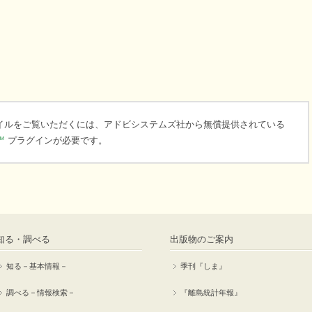
ァイルをご覧いただくには、アドビシステムズ社から無償提供されている
™
プラグインが必要です。
知る・調べる
出版物のご案内
知る－基本情報－
季刊『しま』
調べる－情報検索－
『離島統計年報』