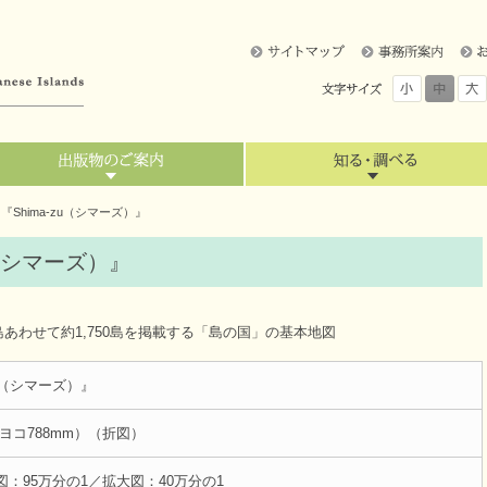
Shima-zu（シマーズ）』
u（シマーズ）』
わせて約1,750島を掲載する「島の国」の基本地図
zu（シマーズ）』
×ヨコ788mm）（折図）
図：95万分の1／拡大図：40万分の1