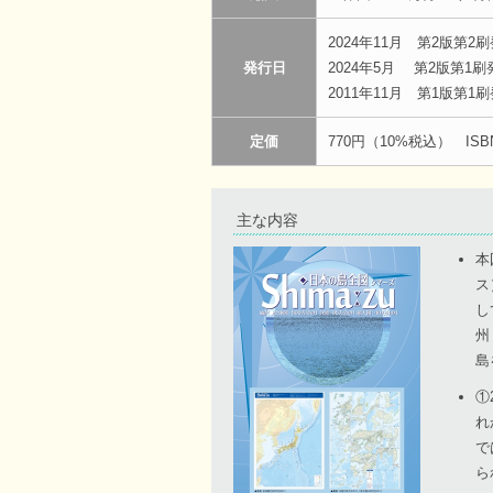
2024年11月 第2版第2
発行日
2024年5月 第2版第1刷
2011年11月 第1版第1
定価
770円（10%税込） ISBN97
主な内容
本
ス
し
州
島
①
れ
で
ら