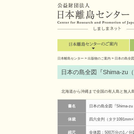
>
>
日本離島センター
出版物のご案内
日本の島全図『
日本の島全図『Shima-z
北海道から沖縄まで全国の有人島と無人島あ
書名
日本の島全図『Shima-
体裁
四六全判（タテ1091mm
縮尺
全体図：500万分の1／分