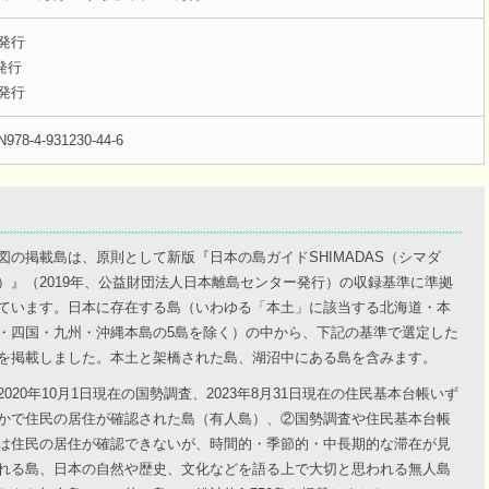
刷発行
発行
刷発行
8-4-931230-44-6
図の掲載島は、原則として新版『日本の島ガイドSHIMADAS（シマダ
）』（2019年、公益財団法人日本離島センター発行）の収録基準に準拠
ています。日本に存在する島（いわゆる「本土」に該当する北海道・本
・四国・九州・沖縄本島の5島を除く）の中から、下記の基準で選定した
を掲載しました。本土と架橋された島、湖沼中にある島を含みます。
2020年10月1日現在の国勢調査、2023年8月31日現在の住民基本台帳いず
かで住民の居住が確認された島（有人島）、②国勢調査や住民基本台帳
は住民の居住が確認できないが、時間的・季節的・中長期的な滞在が見
れる島、日本の自然や歴史、文化などを語る上で大切と思われる無人島