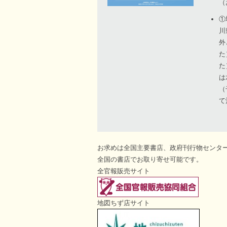
（
①
川
外
た
た
は
（
て
お求めは全国主要書店、政府刊行物センタ
全国の書店でお取り寄せ可能です。
全官報販売サイト
地図ちず店サイト