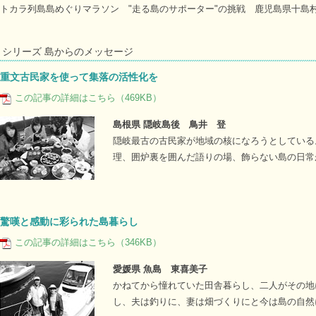
トカラ列島島めぐりマラソン "走る島のサポーター"の挑戦 鹿児島県十島村
シリーズ 島からのメッセージ
重文古民家を使って集落の活性化を
この記事の詳細はこちら（469KB）
島根県 隠岐島後 鳥井 登
隠岐最古の古民家が地域の核になろうとしている
理、囲炉裏を囲んだ語りの場、飾らない島の日常
驚嘆と感動に彩られた島暮らし
この記事の詳細はこちら（346KB）
愛媛県 魚島 東喜美子
かねてから憧れていた田舎暮らし、二人がその地
し、夫は釣りに、妻は畑づくりにと今は島の自然