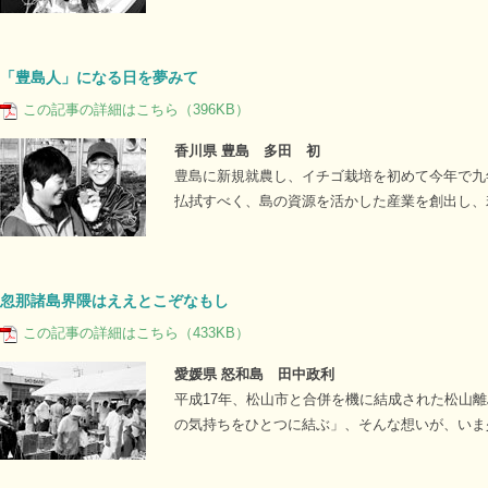
「豊島人」になる日を夢みて
この記事の詳細はこちら（396KB）
香川県 豊島 多田 初
豊島に新規就農し、イチゴ栽培を初めて今年で九
払拭すべく、島の資源を活かした産業を創出し、
忽那諸島界隈はええとこぞなもし
この記事の詳細はこちら（433KB）
愛媛県 怒和島 田中政利
平成17年、松山市と合併を機に結成された松山
の気持ちをひとつに結ぶ」、そんな想いが、いま