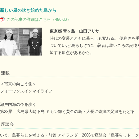
新しい風の吹き始めた島から
この記事の詳細はこちら（496KB）
東京都 青ヶ島 山田アリサ
時代の変遷とともに暮らしも変わる。 便利さを
づいていた"島らしさ"に、著者は幼いころの記憶
望する原点があるから。
連載
＜写真の向こう側＞
フォーワンスインマイライフ
瀬戸内海の今を歩く
第22景 広島県大崎下島 ミカン輝く黄金の島・大長に奇跡の足跡をたどる
座談会
いま、島暮らしを考える・前篇 アイランダー2006で座談会「島暮らしトー