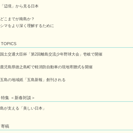
「辺境」から見る日本
どこまでが南島か？
シマをより深く理解するために
TOPICS
国土交通大臣杯「第2回離島交流少年野球大会」壱岐で開催
鹿児島県徳之島町で軽消防自動車の現地寄贈式を開催
五島の地域紙「五島新報」創刊される
特集 ＜新春対談＞
島が支える「美しい日本」
寄稿