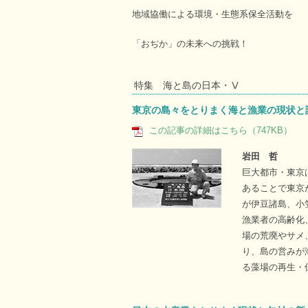
地域協働による環境・生態系保全活動を
「おぢか」の未来への挑戦！
特集 海と島の日本・Ⅴ
東京の島々をとりまく海と漁業の現状と
この記事の詳細はこちら（747KB）
岩田 哲
巨大都市・東京
あることで東京
が伊豆諸島、小
漁業者の高齢化
場の荒廃やサメ
り、島の営みが
る藻場の再生・