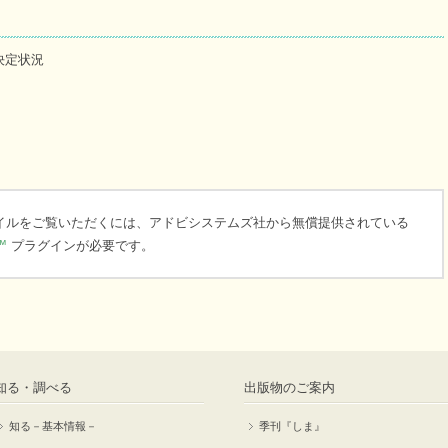
決定状況
ァイルをご覧いただくには、アドビシステムズ社から無償提供されている
™
プラグインが必要です。
知る・調べる
出版物のご案内
知る－基本情報－
季刊『しま』