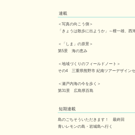
連載
＜写真の向こう側＞
「きょうは散歩に出ようか」～檀一雄、西
＜「しま」の原景＞
第5景 海の恵み
＜地域づくりのフィールドノート＞
その4 三重県熊野市 紀南ツアーデザイン
＜瀬戸内海の今を歩く＞
第31景 広島県百島
短期連載
島のごちそういただきます！ 最終回
青いレモンの島・岩城島へ行く