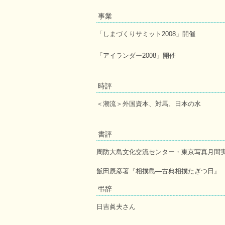
事業
「しまづくりサミット2008」開催
「アイランダー2008」開催
時評
＜潮流＞外国資本、対馬、日本の水
書評
周防大島文化交流センター・東京写真月間
飯田辰彦著『相撲島―古典相撲たぎつ日』
弔辞
日吉眞夫さん