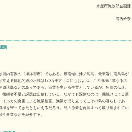
水産庁漁政部企画課
浦西玲奈
課題
は国内有数の〈海洋都市〉でもある。最南端に沖ノ鳥島、最東端に南鳥島が
が支える排他的経済水域は170万平方キロにもおよぶ。この海域に連なるの
笠原諸島などの島々である。漁業を主たる生業としているが、魚価の低迷、
、後継者不足と課題は山積している。なかでも深刻なのは、磯焼けによる藻
、イルカの食害による漁業被害。漁業が成り立ってこその島の暮らしであ
海域を守ってきたともいえるだろう。島の漁業を再興すべく取り組まれてい
保全事業などを紹介する。