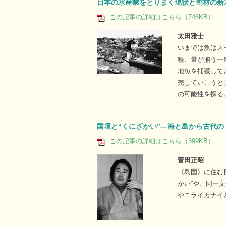
日本の水産業をとりまく現状と旬材の新
この記事の詳細はこちら（746KB）
太田雅士
いまでは魚はス
種、量が揃う一
地魚を捕獲して
売していこうと
の可能性を探る
国境と“くにざかい”―海と島から古代
この記事の詳細はこちら（399KB）
菅田正昭
《島国》に住む
かい”や、同一
やニライカナイ