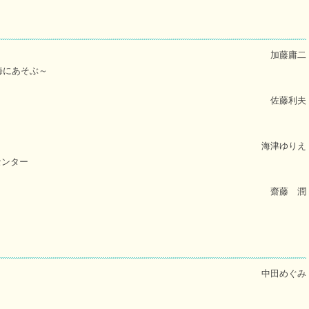
加藤庸二
海にあそぶ～
佐藤利夫
海津ゆりえ
センター
齋藤 潤
中田めぐみ