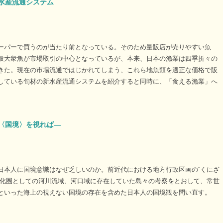
水産流通システム
ーパーで買うのが当たり前となっている。そのため量販店が売りやすい魚
般大衆魚が市場取引の中心となっているが、本来、日本の漁業は四季折々の
きた。現在の市場流通ではじかれてしまう、これら地魚類を適正な価格で販
している旬材の新水産流通システムを紹介すると同時に、「食える漁業」へ
。
の〈国境〉を視れば―
日本人に国境意識はなぜ乏しいのか。前近代における地方行政区画の“くにざ
文化圏としての河川流域、河口域に存在していた島々の考察をとおして、常世
といった海上の視えない国境の存在を含めた日本人の国境観を問い直す。