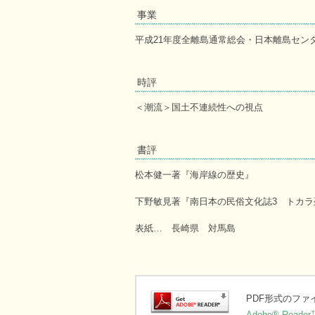
事業
平成21年度全離島通常総会・日本離島セン
時評
＜潮流＞国土不連続性への視点
書評
松本健一著『海岸線の歴史』
下野敏見著『南日本の民俗文化誌3 トカラ
表紙… 長崎県 対馬島
PDF形式のフ
Adobe® Reader