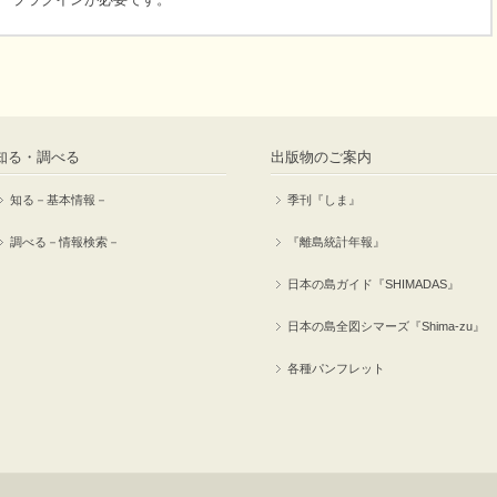
知る・調べる
出版物のご案内
知る－基本情報－
季刊『しま』
調べる－情報検索－
『離島統計年報』
日本の島ガイド『SHIMADAS』
日本の島全図シマーズ『Shima-zu』
各種パンフレット