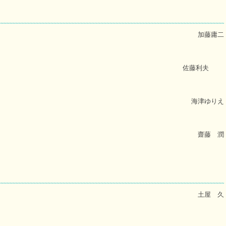
加藤庸二
佐藤利夫
海津ゆりえ
齋藤 潤
土屋 久