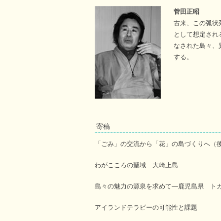
菅田正昭
古来、この弧状
として想定され
なされた島々、
する。
寄稿
「ごみ」の交流から「花」の島づくりへ（
わがこころの聖域 大崎上島
島々の魅力の源泉を求めて―鹿児島県 ト
アイランドテラピーの可能性と課題