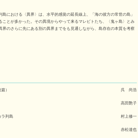
列島における〈異界〉は、水平的感覚の延長線上、「海の彼方の常世の島」
ることが多かった。その異境からやって来るマレビトたち、〈鬼ヶ島〉とみ
異界のさらに先にある別の異界までをも見通しながら、島存在の本質を考察
後篇）
呉 尚浩
高田艶子
カラ列島
村上修一
赤松達也