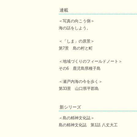
連載
＜写真の向こう側＞
海の話をしよう。
＜「しま」の原景＞
第7景 島の村と町
＜地域づくりのフィールドノート＞
その6 鹿児島県種子島
＜瀬戸内海の今を歩く＞
第33景 山口県平郡島
新シリーズ
＜島の精神文化誌＞
島の精神文化誌 第1話 八丈大工