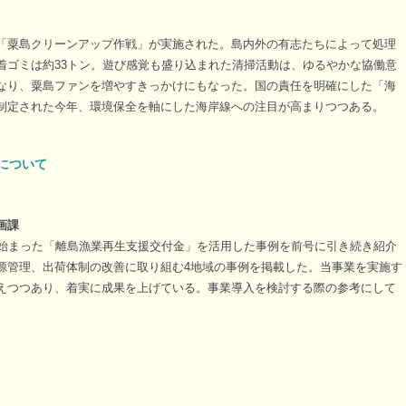
「粟島クリーンアップ作戦」が実施された。島内外の有志たちによって処理
着ゴミは約33トン。遊び感覚も盛り込まれた清掃活動は、ゆるやかな協働意
なり、粟島ファンを増やすきっかけにもなった。国の責任を明確にした「海
制定された今年、環境保全を軸にした海岸線への注目が高まりつつある。
について
画課
ら始まった「離島漁業再生支援交付金」を活用した事例を前号に引き続き紹介
源管理、出荷体制の改善に取り組む4地域の事例を掲載した。当事業を実施す
えつつあり、着実に成果を上げている。事業導入を検討する際の参考にして