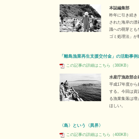
本誌編集部
昨年に引き続き
された海岸の漂
識への萌芽とも
ゴミ処理法」が
「離島漁業再生支援交付金」の活動事例
この記事の詳細はこちら（380KB）
水産庁漁政部企
平成17年度か
する。今回は資
る漁業集落は増
ほしい。
〈島〉という〈異界〉
この記事の詳細はこちら（400KB）