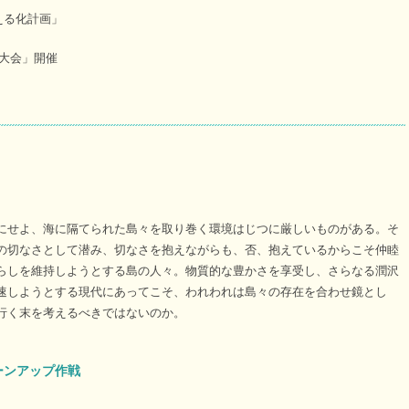
える化計画」
大会」開催
にせよ、海に隔てられた島々を取り巻く環境はじつに厳しいものがある。そ
の切なさとして潜み、切なさを抱えながらも、否、抱えているからこそ仲睦
らしを維持しようとする島の人々。物質的な豊かさを享受し、さらなる潤沢
速しようとする現代にあってこそ、われわれは島々の存在を合わせ鏡とし
行く末を考えるべきではないのか。
ーンアップ作戦