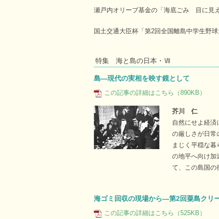
瀬戸内オリーブ基金の「海底ごみ 目に見
国土交通大臣杯「第2回全国離島中学生野球
特集 海と島の日本・Ⅶ
島―現代の実相を映す鏡として
この記事の詳細はこちら（890KB）
芥川 仁
自然にせよ経済
の厳しさが日常
まじく平穏な暮
の地平へ向け加
て、この島国の
海ゴミ回収の現場から―第2回粟島クリ
この記事の詳細はこちら（525KB）