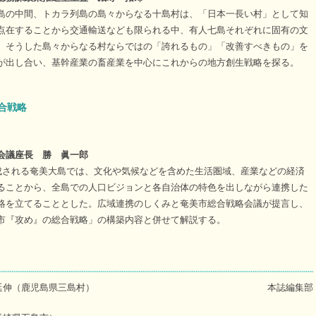
島の中間、トカラ列島の島々からなる十島村は、「日本一長い村」として知
点在することから交通輸送なども限られる中、有人七島それぞれに固有の文
。そうした島々からなる村ならではの「誇れるもの」「改善すべきもの」を
が出し合い、基幹産業の畜産業を中心にこれからの地方創生戦略を探る。
合戦略
会議座長 勝 眞一郎
構成される奄美大島では、文化や気候などを含めた生活圏域、産業などの経済
ることから、全島での人口ビジョンと各自治体の特色を出しながら連携した
略を立てることとした。広域連携のしくみと奄美市総合戦略会議が提言し、
市『攻め』の総合戦略」の構築内容と併せて解説する。
延伸（鹿児島県三島村）
本誌編集部