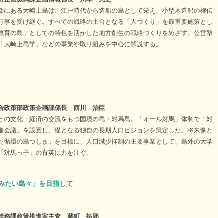
部にある大崎上島は、江戸時代から造船の島として栄え、小型木造船の櫂伝
行事を受け継ぐ。すべての戦略の土台となる「人づくり」を最重要施策とし
教育の島」としての特色を活かした地方創生の戦略づくりをめざす。公営塾
「大崎上島学」などの事業や取り組みを中心に解説する。
合政策部政策企画課係長 西川 治臣
との文化・経済の交流をもつ国境の島・対馬島。「オール対馬」体制で「対
進会議」を設置し、礎となる独自の長期人口ビジョンを策定した。将来像と
た循環の島つしま」を目標に、人口減少抑制の主要事業として、島外の大学
「対馬っ子」の育英に力を注ぐ。
みたい島々」を目指して
総務課政策推進室主査 藏町 拓郎