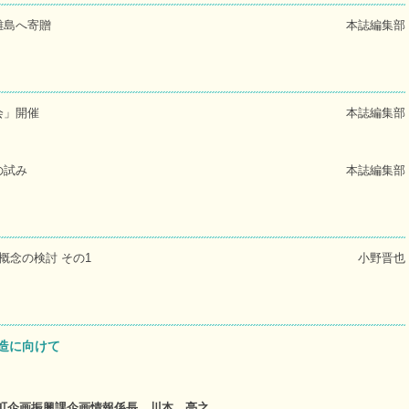
離島へ寄贈
本誌編集部
会」開催
本誌編集部
の試み
本誌編集部
概念の検討 その1
小野晋也
造に向けて
町企画振興課企画情報係長 川本 亮之