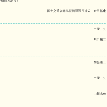
長崎県五島市）
国土交通省離島振興課課長補佐 金田拓也
土屋 久
川口祐二
加藤庸二
土屋 久
山川志典