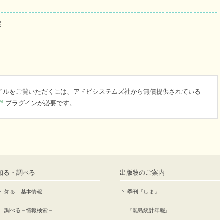
案
ァイルをご覧いただくには、アドビシステムズ社から無償提供されている
™
プラグインが必要です。
知る・調べる
出版物のご案内
知る－基本情報－
季刊『しま』
調べる－情報検索－
『離島統計年報』