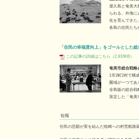
屋久島と奄美大
られる。外海に
化を育んできた
各島の住民たち
「住民の幸福度向上」をゴールとした総
この記事の詳細はこちら（2,933KB）
奄美市総合戦略
1市2町2村で
圏域が一つであ
全島版の総合戦
策定した「奄美
短報
住民の悲願が実を結んだ枕崎への村営航路