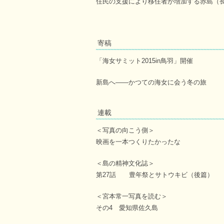
住民の支援により移住者が増加する赤島（
寄稿
「海女サミット2015in鳥羽」開催
新島へ――かつての海女に会う冬の旅
連載
＜写真の向こう側＞
映画を一本つくりたかったな
＜島の精神文化誌＞
第27話 豊年祭とサトウキビ（後篇）
＜宮本常一写真を読む＞
その4 愛知県佐久島