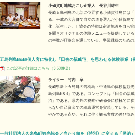
小値賀町地域おこし企業人 長谷川雄生
長崎五島列島の北部に位置する小値賀諸島には「
る。平成の大合併で自立の道を選んだ小値賀島で
化し誕生した。IT協会の特徴は宿泊施設を自ら
を聞きオリジナルの体験メニューを提供している
の半数がIT協会を通している。事業継続のため
五島列島B&B/個人客に特化し「田舎の親戚宅」を思わせる体験事業（
この記事の詳細はこちら（3,608KB）
ライター 竹内 章
長崎県新上五島町の若松島・中通島の体験型観光
島列島B&B」である。コンセプトは「田舎の親戚
泊」である。県内外の視察や研修会に積極的に参加
らない自己資金での組織運営を実現している。そ
やかである点や、それに伴う観光客数の伸び悩み
一般社団法人久米島町観光協会／当たり前を《特別》に変える「民泊」