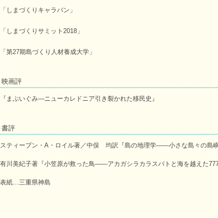
「しまづくりキャラバン」
「しまづくりサミット2018」
「第27期島づくり人材養成大学」
映画評
『まぶいぐみ―ニューカレドニア引き裂かれた移民史』
書評
スティーブン・A・ロイル著／中俣 均訳『島の地理学――小さな島々の島
有川美紀子著『小笠原が救った鳥――アカガシラカラスバトと海を越えた77
表紙…三重県神島