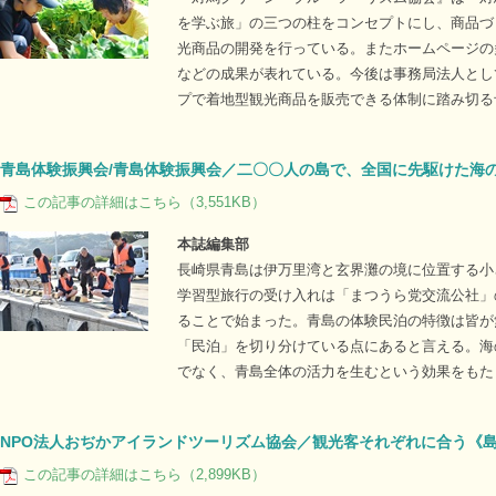
を学ぶ旅」の三つの柱をコンセプトにし、商品づ
光商品の開発を行っている。またホームページの
などの成果が表れている。今後は事務局法人とし
プで着地型観光商品を販売できる体制に踏み切る
青島体験振興会/青島体験振興会／二〇〇人の島で、全国に先駆けた海
この記事の詳細はこちら（3,551KB）
本誌編集部
長崎県青島は伊万里湾と玄界灘の境に位置する小
学習型旅行の受け入れは「まつうら党交流公社」
ることで始まった。青島の体験民泊の特徴は皆が
「民泊」を切り分けている点にあると言える。海
でなく、青島全体の活力を生むという効果をもた
NPO法人おぢかアイランドツーリズム協会／観光客それぞれに合う《
この記事の詳細はこちら（2,899KB）