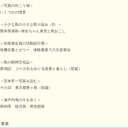
＜写真の向こう側＞
いくつかの情景
＜小さな島の小さな取り組み（8）＞
熊本県湯島─海女ちゃん食堂と島おこし
＜全推連会員の活動紹介⑩＞
有機甘夏とゼリー、体験農業で六次産業化
＜島の精神文化誌＞
第38話 コーガ石をめぐる産業と暮らし（前篇）
＜宮本常一写真を読む＞
その15 東京都青ヶ島（前篇）
＜瀬戸内海の今を歩く＞
第69景 睦月島・野忽那島
事業