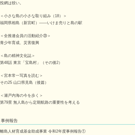
投網は狡い。
＜小さな島の小さな取り組み（18）＞
福岡県相島（新宮町）――いけま売りと島の駅
＜全推連会員の活動紹介⑳＞
青少年育成、災害復興
＜島の精神文化誌＞
第48話 東京「宝島村」（その後2）
＜宮本常一写真を読む＞
その25 山口県見島（後篇）
＜瀬戸内海の今を歩く＞
第79景 無人島から定期航路の重要性を考える
事例報告
離島人材育成基金助成事業 令和2年度事例報告①