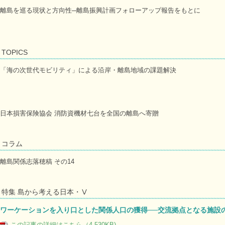
離島を巡る現状と方向性─離島振興計画フォローアップ報告をもとに
TOPICS
「海の次世代モビリティ」による沿岸・離島地域の課題解決
日本損害保険協会 消防資機材七台を全国の離島へ寄贈
コラム
離島関係志落穂稿 その14
特集 島から考える日本・Ⅴ
ワーケーションを入り口とした関係人口の獲得──交流拠点となる施設
この記事の詳細はこちら（4,530KB)