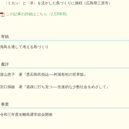
〈ミカン〉と〈羊〉を活かした島づくりに挑戦（広島県三原市）
この記事の詳細はこちら（2,535KB)
寄稿
海鳥を通して考える島づくり
書評
渡山恵子 著『悪石島民俗誌──村落祭祀の世界観』
宮口侗廸 著『過疎に打ち克つ──先進的な少数社会をめざして』
事業
令和三年度全離島通常総会開催