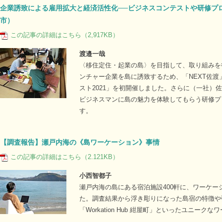
企業誘致による雇用拡大と経済活性化──ビジネスコンテストや研修プ
市）
この記事の詳細はこちら（2,917KB）
渡邉一哉
〈移住定住・起業の島〉を目指して、取り組みを
ンチャー企業を島に誘致するため、「NEXT佐渡
スト2021」を初開催しました。さらに（一社）
ビジネスマンに島の魅力を体験してもらう研修プロ
す。
【調査報告】瀬戸内海の《島ワーケーション》事情
この記事の詳細はこちら（2.121KB）
小西智都子
瀬戸内海の島にある宿泊施設400軒に、ワーケ
た。調査結果から浮き彫りになった島宿の特徴や
「Workation Hub 紺屋町」といったユニー