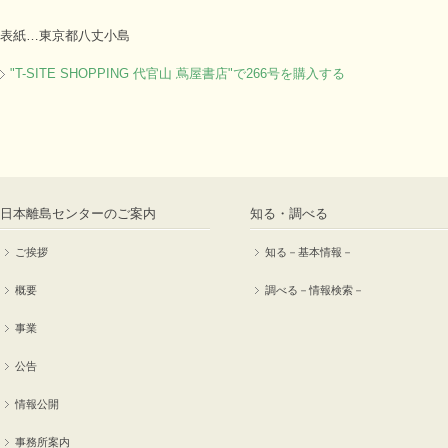
表紙…東京都八丈小島
"T-SITE SHOPPING 代官山 蔦屋書店"で266号を購入する
日本離島センターのご案内
知る・調べる
ご挨拶
知る－基本情報－
概要
調べる－情報検索－
事業
公告
情報公開
事務所案内