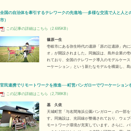
全国の自治体を牽引するテレワークの先進地──多様な交流で人と人との
市）
この記事の詳細はこちら（2.695KB）
篠原一生
壱岐市にある弥生時代の遺跡「原の辻遺跡」内に2
オ」が開設されました。同施設は、島外企業の壱
れており、全国のテレワーク導入のモデルケース
ーケーション」という新たなモデルを構築し、島
官民連携でリモートワークを推進──町営バンガローでワーケーション
この記事の詳細はこちら（2,798KB）
基 久依
天城町営「与名間海浜公園バンガロー」の一部を
す。同施設は、光回線が整備されており、ウェブ
モートワーク環境が充実しています。さらに、バ