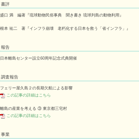
書評
盛口 満 編著『琉球動物民俗事典 聞き書き 琉球列島の動物利用』
根本 祐二 著『インフラ崩壊 老朽化する日本を救う「省インフラ」』
報告
日本離島センター設立60周年記念式典開催
調査報告
フェリー屋久島２の長期欠航による影響
この記事の詳細はこちら
離島の産業を考える ③ 東京都三宅村
この記事の詳細はこちら
事業