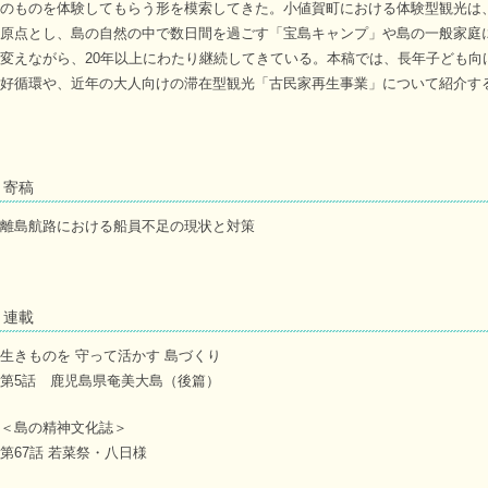
のものを体験してもらう形を模索してきた。小値賀町における体験型観光は
原点とし、島の自然の中で数日間を過ごす「宝島キャンプ」や島の一般家庭
変えながら、20年以上にわたり継続してきている。本稿では、長年子ども向
好循環や、近年の大人向けの滞在型観光「古民家再生事業」について紹介す
寄稿
離島航路における船員不足の現状と対策
連載
生きものを 守って活かす 島づくり
第5話 鹿児島県奄美大島（後篇）
＜島の精神文化誌＞
第67話 若菜祭・八日様