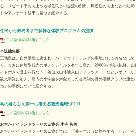
る、リピート率の向上や地域住民との交流の創出、周遊性の向上などの効果
トやアンケート結果に基づき紹介する。
住民から来島者まで多様な体験プログラムの提供
この記事の詳細はこちら
本誌編集部
三宅島は、自然環境に恵まれ、バードウォッチングの聖地として有名なほか
く、まさに体験型観光のポテンシャルを有する島だ。2000年の噴火以降、
イド付きで登山を行なう「雄山火山体験入山７７５ツアー」などジオツーリ
観光事業に加え、島内の小学生を対象とした会員制の野外活動クラブの運営
ね」の事例について紹介する。
島の暮らしを第一に考える観光地域づくり
この記事の詳細はこちら
おぢかアイランドツーリズム協会 木寺 智美
おぢかアイランドツーリズム協会では、「暮らすように旅をする」という考