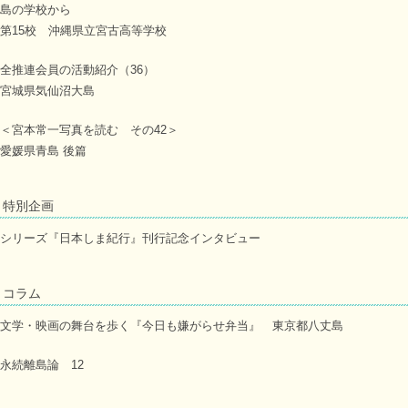
島の学校から
第15校 沖縄県立宮古高等学校
全推連会員の活動紹介（36）
宮城県気仙沼大島
＜宮本常一写真を読む その42＞
愛媛県青島 後篇
特別企画
シリーズ『日本しま紀行』刊行記念インタビュー
コラム
文学・映画の舞台を歩く『今日も嫌がらせ弁当』 東京都八丈島
永続離島論 12