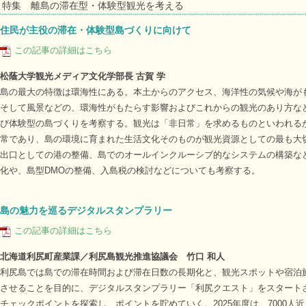
特集 離島の滞在型・体験型観光を考える
住民が主役の滞在・体験型島づくりに向けて
この記事の詳細はこちら
松蔭大学観光メディア文化学部長 古賀 学
島の最大の特徴は環海性にある。本土からのアクセス、海洋性の気候や海が
そして風景などの、環海性がもたらす影響およびこれからの観光のあり方な
び体験型の島づくりを考察する。観光は「非日常」を求めるものといわれる
常であり、島の環境に育まれた生活文化そのものが観光資源としての最も大
出口としての港の整備、島でのオールインクルーシブ的なシステムの構築な
化や、島型DMOの整備、入島税の検討などについても考察する。
島の魅力を巡るデジタルスタンプラリー
この記事の詳細はこちら
北海道利尻町産業課／利尻島観光推進協議会 竹口 和人
利尻島では島での滞在時間および滞在日数の長期化と、観光スポットや宿泊
させることを目的に、デジタルスタンプラリー「利尻クエスト」をスタート
チェックポイントを探索し、ポイントを貯めていく。2025年度は、7000