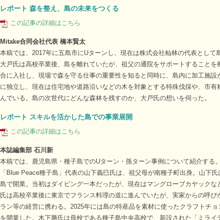
レポート 森を整え、島の未来をつくる
この記事の詳細はこちら
Mitake合同会社代表 橋本賢太
本稿では、2017年に五島市にUターンし、現在は株式会社杣林の代表とし
大戸氏は高校卒業後、島を離れていたが、祖父の通院をサポートすることを機
合に入社し、現場で森を守る仕事の重要性を知ると同時に、島内に加工施設が
に独立し、現在は住宅地や道路沿いなどの木を対象とする特殊伐採や、市有
んでいる。島の次世代にどんな森林を残すのか、大戸氏の想いを伺った。
レポート スキルを活かした島での事業展開
この記事の詳細はこちら
本誌編集部 石川新
本稿では、鹿児島県・種子島でのUターン・孫ターン事例について紹介する
「Blue Peace種子島」代表の山下義巳氏は、祖父母が南種子町出身。山
島で開業。当初はダイビング一本だったが、現在はマングローブカヤックな
氏は高校卒業後に東京でフランス料理の道に進んでいたが、実家からの呼びか
ラン等の経営に携わる。2025年には島の特産品を素材に使ったクラフトチ
を開業した。木下勝氏は母校である種子島中央高校で、新設された「ミライ