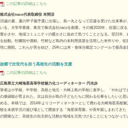
この記事の詳細はこちら
株式会社naco代表取締役 本間涼
15歳の夏、夏の甲子園予選に出場し、島一丸となって応援を受けた出来事が
いる。大学卒業後、東京で株式会社nacoを創業。その後2020年、佐渡に戻
豊かさや、地域コミュニティの暖かさに改めて気づくこととなる。翌21年、
を始動。牡蠣殻や酒粕、竹材など島内の未利用資源を活用した米作りや、佐
培に挑戦。これらが実を結び、25年には米・食味分鑑定コンクールで最高金
故郷で次世代を担う高校生の活動を支援
この記事の詳細はこちら
広島県立大崎海星高等学校魅力化コーディネーター 円光歩
筆者は小学校、中学校、高校と地元・大崎上島の学校に進学し、「やればで
の価値観が育まれた。次は自分が島の子どもたちに関わる仕事をしたいと思
める。本稿では、2014年よりコーディネーターとして携わる大崎海星高校
校を未就学児の遊び場として開放する「海星保育園」や長年親しまれてきた
の開催など、高校生の自主的な活動が地域を元気づけることにもつながって