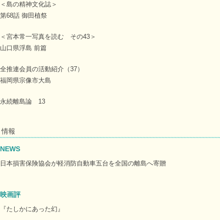
＜島の精神文化誌＞
第68話 御田植祭
＜宮本常一写真を読む その43＞
山口県浮島 前篇
全推連会員の活動紹介（37）
福岡県宗像市大島
永続離島論 13
情報
NEWS
日本損害保険協会が軽消防自動車五台を全国の離島へ寄贈
映画評
『たしかにあった幻』