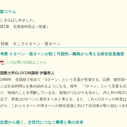
新コラム
しま山はじめました。
第1座 北海道利尻山（前篇）
特集 今こそＵターン・孫ターン
考察 Ｕターン・孫ターンが拓く可能性―離島から考える移住促進施策
この記事の詳細はこちら
国際大学GLOCOM講師 伊藤将人
1968年、全国紙で初めて「Uターン」という言葉が登場する。以降、都市部
ンは社会的関心を集め始めるようになる。後年、「Iターン」という言葉も
り、地域のことを理解している点、地域のつながりを生かし、内と外の両方
点で、筆者はUターンに着目すべきと考える。また、これらUターンの特長
がら、これらＵターンや孫ターンの移住促進に向けて自治体が取り組むべき
佐渡から描く、次世代につなぐ農業と島の未来