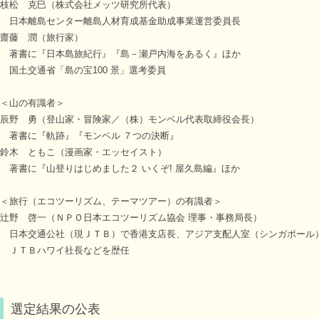
枝松 克巳（株式会社メッツ研究所代表）
日本離島センター離島人材育成基金助成事業運営委員長
齋藤 潤（旅行家）
著書に『日本島旅紀行』『島－瀬戸内海をあるく』ほか
国土交通省「島の宝100 景」選考委員
＜山の有識者＞
辰野 勇（登山家・冒険家／（株）モンベル代表取締役会長）
著書に『軌跡』『モンベル ７つの決断』
鈴木 ともこ（漫画家・エッセイスト）
著書に『山登りはじめました２ いくぞ! 屋久島編』ほか
＜旅行（エコツーリズム、テーマツアー）の有識者＞
辻野 啓一（ＮＰＯ日本エコツーリズム協会 理事・事務局長）
日本交通公社（現ＪＴＢ）で香港支店長、アジア支配人室（シンガポール
ＪＴＢハワイ社長などを歴任
選定結果の公表