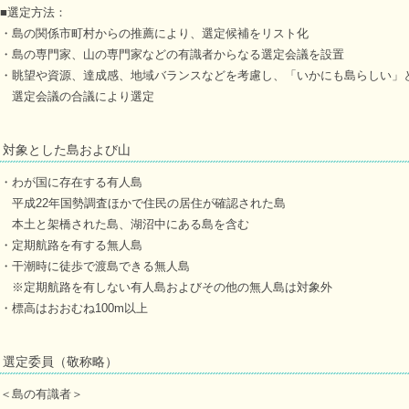
■選定方法：
・島の関係市町村からの推薦により、選定候補をリスト化
・島の専門家、山の専門家などの有識者からなる選定会議を設置
・眺望や資源、達成感、地域バランスなどを考慮し、「いかにも島らしい」
選定会議の合議により選定
対象とした島および山
・わが国に存在する有人島
平成22年国勢調査ほかで住民の居住が確認された島
本土と架橋された島、湖沼中にある島を含む
・定期航路を有する無人島
・干潮時に徒歩で渡島できる無人島
※定期航路を有しない有人島およびその他の無人島は対象外
・標高はおおむね100m以上
選定委員（敬称略）
＜島の有識者＞