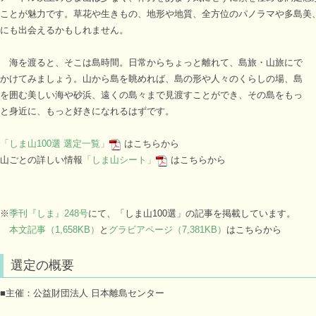
ことが魅力です。草花や生きもの、地形や地質、全方位のパノラマや多島美
にも出会えるかもしれません。
海を渡ると、そこは島時間。日常からちょっと離れて、島旅・山旅にで
かけてみましょう。山から島を眺めれば、島の形や人々のくらしの場、島
を囲む美しい海や砂浜、遠くの島々まで見渡すことができ、その島をもっ
と身近に、もっと好きになれるはずです。
「しま山100選 選定一覧」
はこちらから
山ごとの詳しい情報
「しま山シート」
はこちらから
※
季刊『しま』248号
にて、「しま山100選」の記事を掲載しています。
本文記事（1,658KB）
と
グラビアページ（7,381KB）
はこちらから
選定の概要
■主催：公益財団法人 日本離島センター