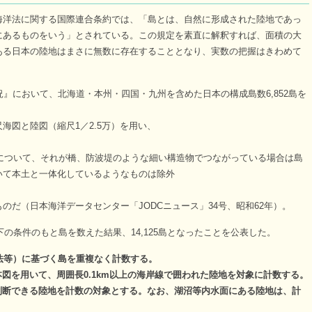
洋法に関する国際連合条約では、「島とは、自然に形成された陸地であっ
にあるものをいう」とされている。この規定を素直に解釈すれば、面積の大
ある日本の陸地はまさに無数に存在することとなり、実数の把握はきわめて
』において、北海道・本州・四国・九州を含めた日本の構成島数6,852島を
図と陸図（縮尺1／2.5万）を用い、
について、それが橋、防波堤のような細い構造物でつながっている場合は島
いて本土と一体化しているようなものは除外
だ（日本海洋データセンター「JODCニュース」34号、昭和62年）。
の条件のもと島を数えた結果、14,125島となったことを公表した。
法等）に基づく島を重複なく計数する。
本図を用いて、周囲長0.1km以上の海岸線で囲われた陸地を対象に計数する。
判断できる陸地を計数の対象とする。なお、湖沼等内水面にある陸地は、計