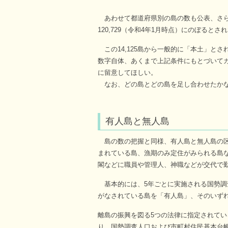
あわせて都道府県別の島の数も公表、さら
120,729（令和4年1月時点）にのぼるとさ
この14,125島から一般的に「本土」とさ
数字自体、あくまで上記条件にもとづいてカ
に留意してほしい。
なお、どの島とどの島を足し合わせたかな
有人島と無人島
島の数の把握と同様、有人島と無人島の区
まれている島、漁期のみ定住がみられる島
閣などに職員や管理人、神職などが交代で
基本的には、5年ごとに実施される国勢調
がなされている島を「有人島」、そのいず
離島の振興を図る5つの法律に指定されて
り、国勢調査人口および市町村住民基本台