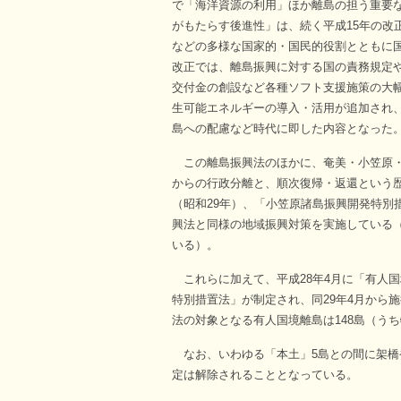
で「海洋資源の利用」ほか離島の担う重要
がもたらす後進性」は、続く平成15年の改
などの多様な国家的・国民的役割とともに国
改正では、離島振興に対する国の責務規定
交付金の創設など各種ソフト支援施策の大
生可能エネルギーの導入・活用が追加され
島への配慮など時代に即した内容となった
この離島振興法のほかに、奄美・小笠原・
からの行政分離と、順次復帰・返還という
（昭和29年）、「小笠原諸島振興開発特別
興法と同様の地域振興対策を実施している（
いる）。
これらに加えて、平成28年4月に「有人
特別措置法」が制定され、同29年4月から
法の対象となる有人国境離島は148島（う
なお、いわゆる「本土」5島との間に架橋
定は解除されることとなっている。