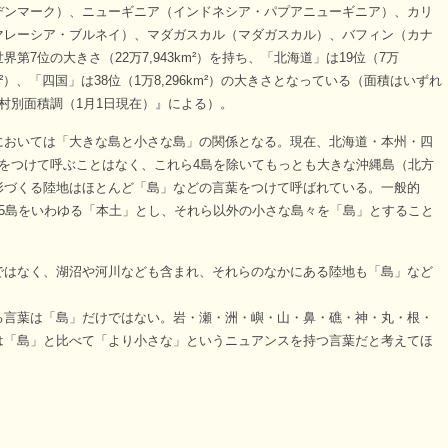
ンマーク）、ニューギニア（インドネシア・パプアニューギニア）、カリ
マレーシア・ブルネイ）、マダガスカル（マダガスカル）、バフィン（カナ
7位の大きさ（22万7,943km²）を持ち、「北海道」は19位（7万
82km²）、「四国」は38位（1万8,296km²）の大きさとなっている（面積はいずれ
村別面積調（1月1日現在）』による）。
おいては「大きな島と小さな島」の関係となる。現在、北海道・本州・四
をつけて呼ぶことはなく、これら4島を除いてもっとも大きな沖縄島（北方
形づくる陸地はほとんど「島」などの言葉をつけて呼ばれている。一般的
5島をいわゆる「本土」とし、それら以外の小さな島々を「島」とすること
はなく、湖沼や河川なども含まれ、それらのなかにある陸地も「島」など
言葉は「島」だけではない。岩・瀬・洲・嶼・山・鼻・礁・神・丸・根・
は「島」と比べて「より小さな」というニュアンスを持つ言葉だと考えてほ