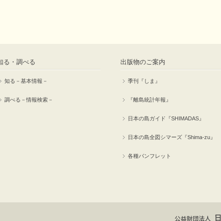
知る・調べる
出版物のご案内
知る－基本情報－
季刊『しま』
調べる－情報検索－
『離島統計年報』
日本の島ガイド『SHIMADAS』
日本の島全図シマーズ『Shima-zu』
各種パンフレット