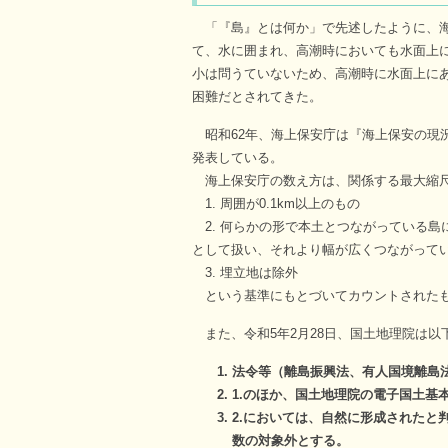
「『島』とは何か」で先述したように、海
て、水に囲まれ、高潮時においても水面上
小は問うていないため、高潮時に水面上に
困難だとされてきた。
昭和62年、海上保安庁は『海上保安の現況
発表している。
海上保安庁の数え方は、関係する最大縮尺海
1. 周囲が0.1km以上のもの
2. 何らかの形で本土とつながっている島
として扱い、それより幅が広くつながって
3. 埋立地は除外
という基準にもとづいてカウントされたもの
また、令和5年2月28日、国土地理院は以下
法令等（離島振興法、有人国境離島
1.のほか、国土地理院の電子国土基
2.においては、自然に形成されたと
数の対象外とする。