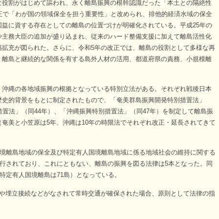
な役割がはじめて謳われ、永く離島振興の根幹認識だった「本土との隔絶性
正で「わが国の領域保全を担う重要性」と改められ、排他的経済水域の保全
益に資する存在としての離島の位置づけが明確化されている。平成25年の
や主務大臣の追加が盛り込まれ、従来のハード整備支援に加えて離島活性化
幅拡充が図られた。さらに、令和5年の改正では、離島の役割として多様な再
、離島と継続的な関係を有する島外人材の活用、都道府県の責務、小規模離
。
沖縄の各地域振興の根拠となっている特別立法がある。それぞれ戦後日本
歴史的背景をもとに制定されたもので、「奄美群島振興開発特別措置法」
措置法」（同44年）、「沖縄振興特別措置法」（同47年）を制定して離島振
奄美と小笠原は5年、沖縄は10年の時限法でそれぞれ改正・延長されてきて
国境離島地域の保全及び特定有人国境離島地域に係る地域社会の維持に関する
施行されており、これにともない、離島の振興を図る法律は5本となった。同
ち特定有人国境離島は71島）となっている。
や埋立接続などがなされて常時交通が確保された場合、原則として法律の指