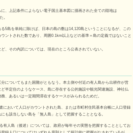
に、上記条件によらない電子国土基本図に描画された全ての陸地は
れた。
れる5島を単純に除けば、日本の島の数は14,120島ということになるが、この
ウントされた数であり、周囲0.1km以上などの基準＝島の定義ではないこと
ど、その内訳については、現在のところ公表されていない。
分についてもまた困難がともなう。本土側や付近の有人島から出耕作が営
など半定住のようなケース、島に存在する公的施設や観光関連施設、神社仏
勤務、あるいは一定期間滞在するケースがみられるためだ。
査において人口がカウントされた島、または市町村住民基本台帳に人口登録
れにも該当しない島を「無人島」として把握することとなる。
いる有人島（後述）については、政府が毎年その実態を把握することとしてお
帳登録人口についてはいずれも原則として統計的に把握がなされているが