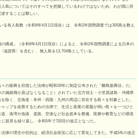
有人島についてはそのすべてを把握しているわけではないため、わが国に存
記述することは難しい。
る有人島数（令和8年4月1日現在）は、令和2年国勢調査では305島を数え
構成」（令和8年4月1日現在）によると、令和2年国勢調査による日本の
〈滋賀県〉を含む）、無人島を13,704島としている。
々の振興を目指した法律が昭和28年に制定公布された「離島振興法」だ。
本の施政権が及ばなくなること）されていた北方領土・小笠原諸島・沖縄県
島を除く、北海道・本州・四国・九州の周辺に存在する島々を対象とした。
キャップを改善するための法律で、生活と産業の基盤が弱い島々を一つひと
水道、港湾や漁港、道路、空港など社会資本を整備、医療や教育などの環境
とに延長を繰り返し、令和5年で7回目の改正となった。
法律の理念や目的は、経済社会状況に応じて変化してきた。平成5年の改正