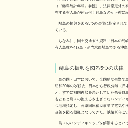
（『離島統計年報』参照）、法律指定外の
在する有人島が何百何十何島なのか正確に
離島の振興を図る5つの法律に指定されてい
ている。
ちなみに、国土交通省の資料「日本の島嶼の
有人島数を417島（※内水面離島である沖島
離島の振興を図る5つの法律
島の国・日本において、全国的な視野で島
昭和20年の敗戦後、日本から行政分離（日
と、すでに祖国復帰を果たしていた奄美群
もともと島々の抱えるさまざまなハンディ
つ地域指定し、高率国庫補助事業で電気や
改善を図る根拠となってきた。以後10年ご
島々のハンディキャップを解消するという