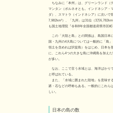
ちなみに「本州」は、グリーンランド（デ
マンタン（ボルネオとも。インドネシア・
ダ）、スマトラ（インドネシア）に次いで世界第
7,982km²）、「九州」は31位（3万6,7
も国土地理院『令和8年全国都道府県市区町
この「大陸と島」との関係は、島国日本に
国・九州の4大島については一般的に「島」
領土を含めれば択捉島）をはじめ、日本を
に、これら4つの大きな島に沖縄島を加えた
が多い。
なお、ここで言う水域とは、海洋ばかりで
と呼ばれている。
また、「水域に囲まれた陸地」を意味する
碆・石などの呼称もある。一般的にこれら
しい。
日本の島の数