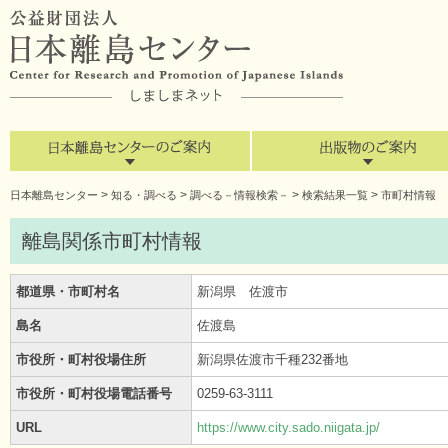
>
>
>
>
日本離島センター
知る・調べる
調べる－情報検索－
検索結果一覧
市町村情報
離島関係市町村情報
都道県・市町村名
新潟県 佐渡市
島名
佐渡島
市役所・町村役場住所
新潟県佐渡市千種232番地
市役所・町村役場電話番号
0259-63-3111
URL
https://www.city.sado.niigata.jp/