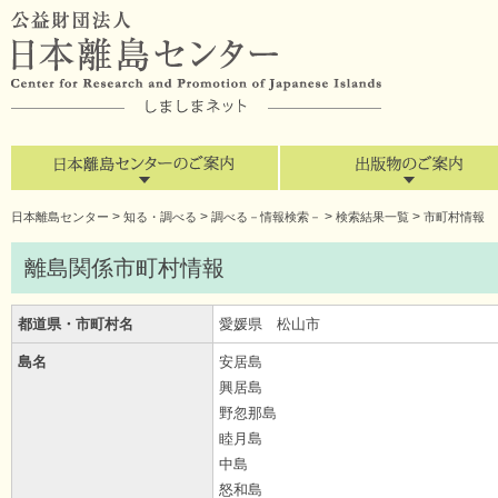
>
>
>
>
日本離島センター
知る・調べる
調べる－情報検索－
検索結果一覧
市町村情報
離島関係市町村情報
都道県・市町村名
愛媛県 松山市
島名
安居島
興居島
野忽那島
睦月島
中島
怒和島