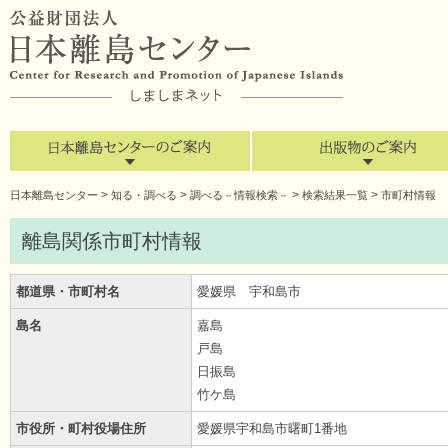
>
>
>
>
日本離島センター
知る・調べる
調べる－情報検索－
検索結果一覧
市町村情報
離島関係市町村情報
都道県・市町村名
愛媛県 宇和島市
島名
嘉島
戸島
日振島
竹ケ島
市役所・町村役場住所
愛媛県宇和島市曙町1番地