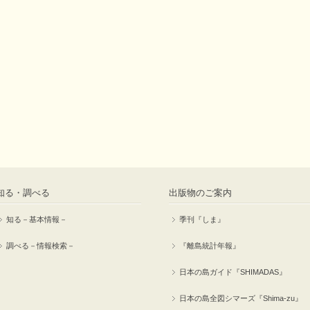
知る・調べる
出版物のご案内
知る－基本情報－
季刊『しま』
調べる－情報検索－
『離島統計年報』
日本の島ガイド『SHIMADAS』
日本の島全図シマーズ『Shima-zu』