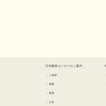
日本離島センターのご案内
ご挨拶
概要
事業
公告