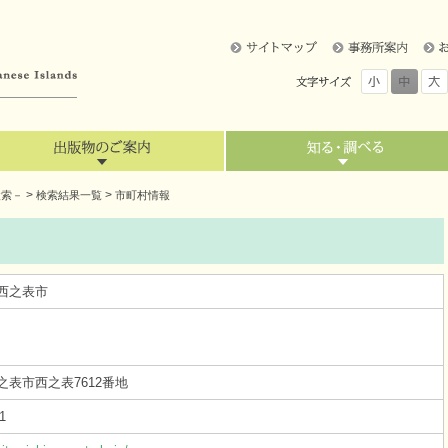
>
>
検索－
検索結果一覧
市町村情報
西之表市
之表市西之表7612番地
1