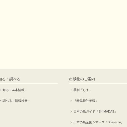
知る・調べる
出版物のご案内
知る－基本情報－
季刊『しま』
調べる－情報検索－
『離島統計年報』
日本の島ガイド『SHIMADAS』
日本の島全図シマーズ『Shima-zu』