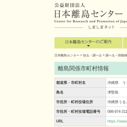
>
>
日本離島センター
知る・調べる
調べる－情報
離島関係市町村情報
都道県・市町村名
沖縄県 う
島名
津堅島
市役所・町村役場住所
沖縄県うる
市役所・町村役場電話番号
098-974-31
URL
https://www.