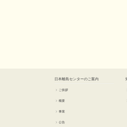
日本離島センターのご案内
ご挨拶
概要
事業
公告