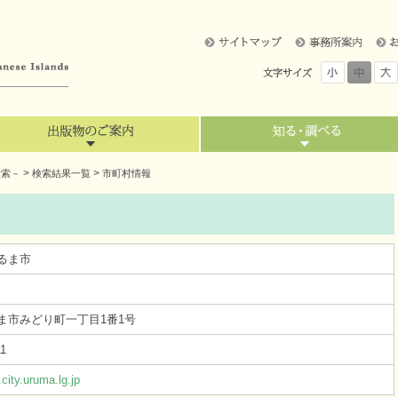
>
>
検索－
検索結果一覧
市町村情報
るま市
ま市みどり町一丁目1番1号
11
city.uruma.lg.jp