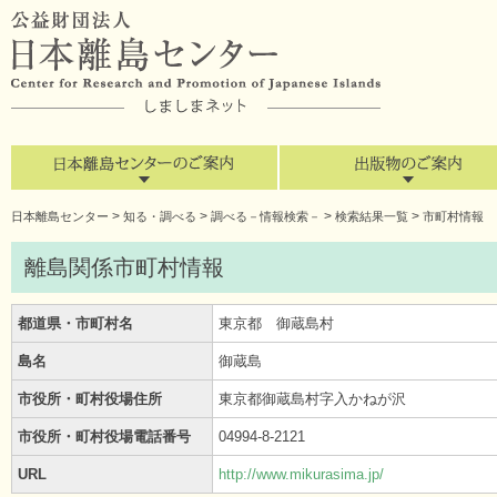
>
>
>
>
日本離島センター
知る・調べる
調べる－情報検索－
検索結果一覧
市町村情報
離島関係市町村情報
都道県・市町村名
東京都 御蔵島村
島名
御蔵島
市役所・町村役場住所
東京都御蔵島村字入かねが沢
市役所・町村役場電話番号
04994-8-2121
URL
http://www.mikurasima.jp/