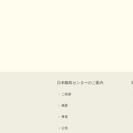
日本離島センターのご案内
ご挨拶
概要
事業
公告