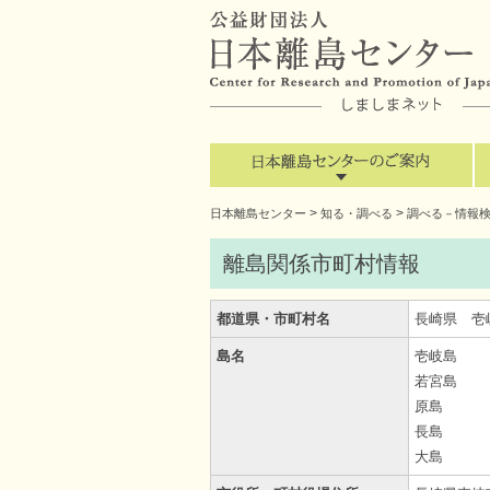
>
>
日本離島センター
知る・調べる
調べる－情報
離島関係市町村情報
都道県・市町村名
長崎県 壱
島名
壱岐島
若宮島
原島
長島
大島