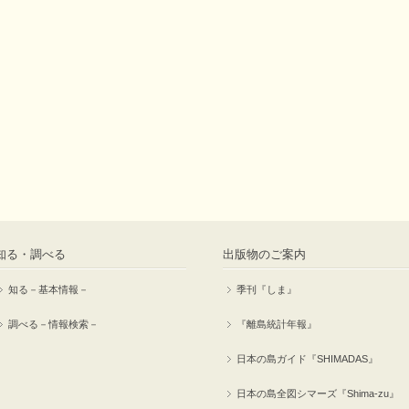
知る・調べる
出版物のご案内
知る－基本情報－
季刊『しま』
調べる－情報検索－
『離島統計年報』
日本の島ガイド『SHIMADAS』
日本の島全図シマーズ『Shima-zu』