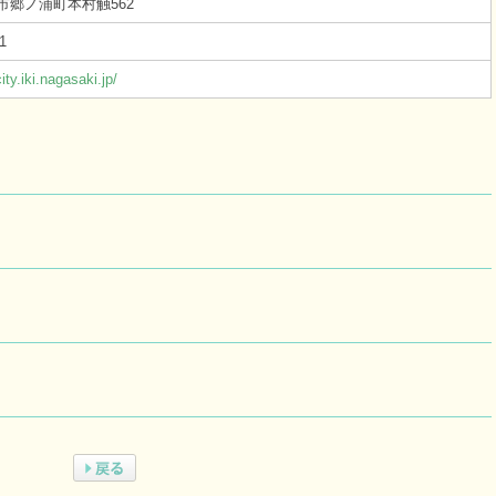
市郷ノ浦町本村触562
1
ity.iki.nagasaki.jp/