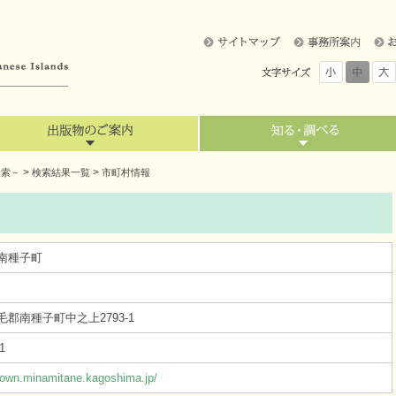
>
>
検索－
検索結果一覧
市町村情報
南種子町
郡南種子町中之上2793-1
1
town.minamitane.kagoshima.jp/