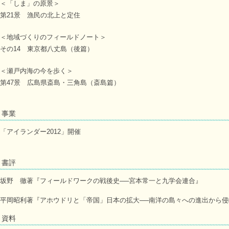
＜「しま」の原景＞
第21景 漁民の北上と定住
＜地域づくりのフィールドノート＞
その14 東京都八丈島（後篇）
＜瀬戸内海の今を歩く＞
第47景 広島県斎島・三角島（斎島篇）
事業
「アイランダー2012」開催
書評
坂野 徹著『フィールドワークの戦後史──宮本常一と九学会連合』
平岡昭利著『アホウドリと「帝国」日本の拡大──南洋の島々への進出から侵
資料