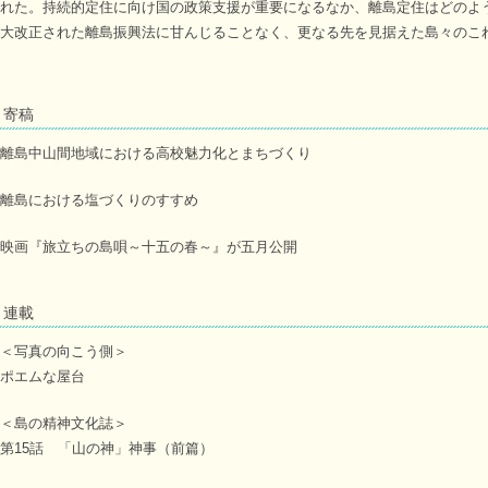
れた。持続的定住に向け国の政策支援が重要になるなか、離島定住はどのよ
大改正された離島振興法に甘んじることなく、更なる先を見据えた島々のこ
寄稿
離島中山間地域における高校魅力化とまちづくり
離島における塩づくりのすすめ
映画『旅立ちの島唄～十五の春～』が五月公開
連載
＜写真の向こう側＞
ポエムな屋台
＜島の精神文化誌＞
第15話 「山の神」神事（前篇）