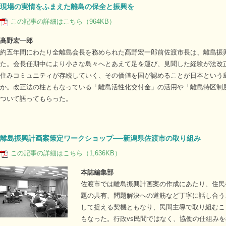
現場の実情をふまえた離島の保全と振興を
この記事の詳細はこちら（964KB）
髙野宏一郎
約五年間にわたり全離島会長を務められた髙野宏一郎前佐渡市長は、離島振
た。会長任期中により小さな島々へとあえて足を運び、見聞した経験が法改
住みコミュニティが存続していく、その価値を国が認めることが日本という
か。改正法の柱ともなっている「離島活性化交付金」の活用や「離島特区制
ついて語ってもらった。
離島振興計画案策定ワークショップ──新潟県佐渡市の取り組み
この記事の詳細はこちら（1,636KB）
本誌編集部
佐渡市では離島振興計画案の作成にあたり、住民
題の共有、問題解決への道筋など丁寧に話し合う
して捉える契機ともなり、民間主導で取り組むこ
もなった。行政vs民間ではなく、協働の仕組み