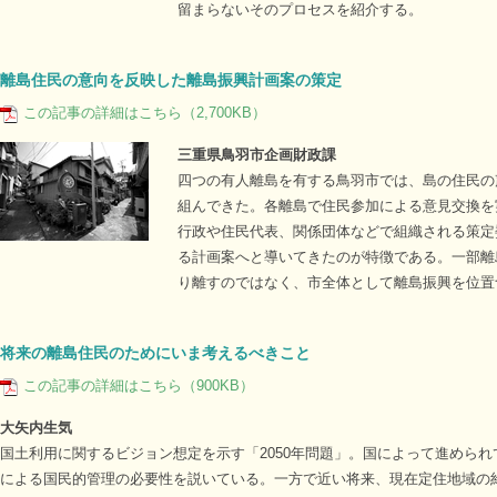
留まらないそのプロセスを紹介する。
離島住民の意向を反映した離島振興計画案の策定
この記事の詳細はこちら（2,700KB）
三重県鳥羽市企画財政課
四つの有人離島を有する鳥羽市では、島の住民の
組んできた。各離島で住民参加による意見交換を
行政や住民代表、関係団体などで組織される策定
る計画案へと導いてきたのが特徴である。一部離
り離すのではなく、市全体として離島振興を位置
将来の離島住民のためにいま考えるべきこと
この記事の詳細はこちら（900KB）
大矢内生気
国土利用に関するビジョン想定を示す「2050年問題」。国によって進めら
による国民的管理の必要性を説いている。一方で近い将来、現在定住地域の