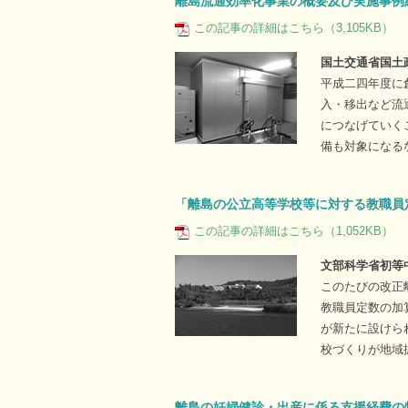
離島流通効率化事業の概要及び実施事例
この記事の詳細はこちら（3,105KB）
国土交通省国土
平成二四年度に
入・移出など流
につなげていく
備も対象になる
「離島の公立高等学校等に対する教職員
この記事の詳細はこちら（1,052KB）
文部科学省初等
このたびの改正
教職員定数の加
が新たに設けら
校づくりが地域
離島の妊婦健診・出産に係る支援経費の