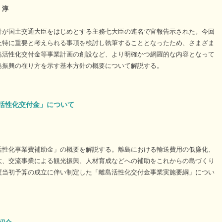
 淳
針が国土交通大臣をはじめとする主務七大臣の連名で官報告示された。今回
上特に重要と考えられる事項を検討し執筆することとなったため、さまざま
島活性化交付金等事業計画の創設など、より明確かつ網羅的な内容となって
島振興の在り方を示す基本方針の概要について解説する。
活性化交付金」について
活性化事業費補助金」の概要を解説する。離島における輸送費用の低廉化、
大、交流事業による観光振興、人材育成などへの補助をこれからの島づくり
度当初予算の成立に伴い制定した「離島活性化交付金事業実施要綱」につい