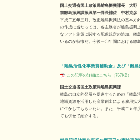
国土交通省国土政策局離島振興課長 大野
前離島振興課振興第一課長補佐 中村克彦
平成二五年三月、改正離島振興法の基本方
の作成に当たっては、各主務省が離島振興
なソフト施策に関する配慮規定の追加、離
いるのが特徴だ。今後一〇年間における離
「離島活性化事業費補助金」及び「離島
この記事の詳細はこちら（767KB）
国土交通省国土政策局離島振興課
離島の自立的発展を促進するための「離島
地域資源を活用した産業創出による雇用拡
に生かしてもらいたい。また、平成二五年
ても併せて紹介する。