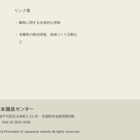
リンク集
離島に関する全体的な情報
各離島の観光情報、地域づくり活動な
ど
東京都千代田区永田町1-11-32 全国町村会館西館5階
 FAX 03-3591-0036
d Promotion of Japanese Islands All rights reserved.