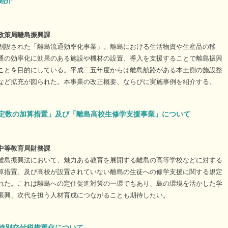
紹介
政策局離島振興課
創設された「離島流通効率化事業」。離島における生活物資や生産品の移
通の効率化に効果のある施設や機材の設置、導入を支援することで離島振興
ことを目的にしている。平成二五年度からは離島航路がある本土側の施設整
など拡充が図られた。本事業の改正概要、ならびに実施事例を紹介する。
定数の加算措置」及び「離島高校生修学支援事業」について
中等教育局財務課
離島振興法において、魅力ある教育を展開する離島の高等学校などに対する
算措置、及び高校が設置されていない離島の生徒への修学支援に関する規定
れた。これは離島への定住促進対策の一環でもあり、島の環境を活かした学
振興、次代を担う人材育成につながることも期待したい。
特別交付税措置化について