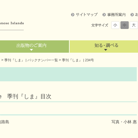
>
>
』
季刊『しま』 | バックナンバー一覧
季刊『しま』 | 234号
6 June 季刊『しま』目次
与路島
写真・小林 惠