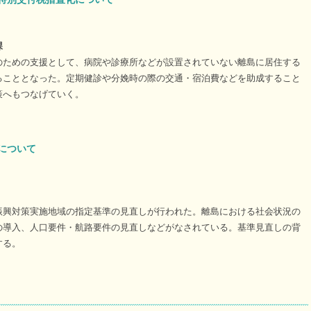
課
のための支援として、病院や診療所などが設置されていない離島に居住する
ることとなった。定期健診や分娩時の際の交通・宿泊費などを助成すること
策へもつなげていく。
について
振興対策実施地域の指定基準の見直しが行われた。離島における社会状況の
の導入、人口要件・航路要件の見直しなどがなされている。基準見直しの背
する。