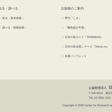
知る・調べる
出版物のご案内
知る－基本情報－
季刊『しま』
調べる－情報検索－
『離島統計年報』
日本の島ガイド『SHIMADAS』
日本の島全図シマーズ『Shima-zu』
各種パンフレット
〒100-0014 
TEL 03-3591-1151
Copyright © 2026 Center for Research an