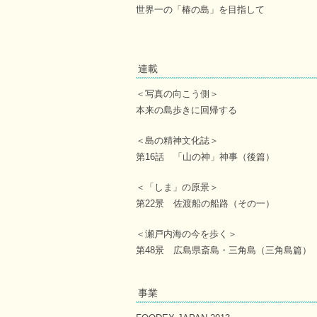
世界一の「椿の島」を目指して
連載
＜写真の向こう側＞
本来の島歩きに回帰する
＜島の精神文化誌＞
第16話 「山の神」神事（後篇）
＜「しま」の原景＞
第22景 佐渡船の船路（その一）
＜瀬戸内海の今を歩く＞
第48景 広島県斎島・三角島（三角島篇）
事業