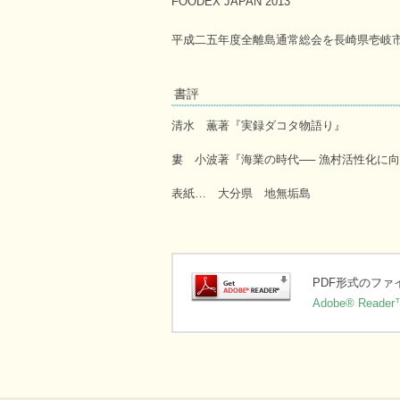
FOODEX JAPAN 2013
平成二五年度全離島通常総会を長崎県壱岐
書評
清水 薫著『実録ダコタ物語り』
婁 小波著『海業の時代── 漁村活性化に
表紙… 大分県 地無垢島
PDF形式のフ
Adobe® Reader