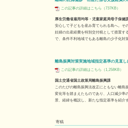
この記事の詳細はこちら（737KB）
厚生労働省雇用均等・児童家庭局母子保健
安心して子どもを産み育てられる島へ。そ
妊婦の出産経費を特別交付税として措置す
で、条件不利地域でもある離島の少子化対
離島振興対策実施地域指定基準の見直し
この記事の詳細はこちら（1,258KB）
国土交通省国土政策局離島振興課
このたびの離島振興法改正にともない離島
変化等を踏まえたものであり、人口減少率
景、経緯を概説し、新たな指定基準を紹介
寄稿