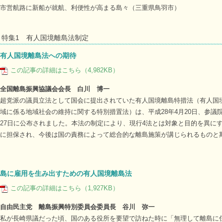
市営航路に新船が就航、利便性が高まる島々（三重県鳥羽市）
特集1 有人国境離島法制定
有人国境離島法への期待
この記事の詳細はこちら（4,982KB）
全国離島振興協議会会長 白川 博一
超党派の議員立法として国会に提出されていた有人国境離島特措法（有人国
域に係る地域社会の維持に関する特別措置法）は、平成28年4月20日、参議
27日に公布されました。本法の制定により、現行4法とは対象と目的を異に
に担保され、今後は国の責務によって総合的な離島施策が講じられるものと
島に雇用を生み出すための有人国境離島法
この記事の詳細はこちら（1,927KB）
自由民主党 離島振興特別委員会委員長 谷川 弥一
私が長崎県議だった頃、国のある役所を要望で訪ねた時に「無理して離島に