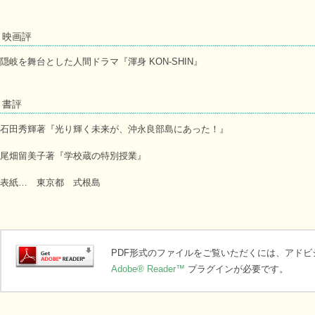
映画評
隠岐を舞台とした人間ドラマ『渾身 KON-SHIN』
書評
石田秀輝著『光り輝く未来が、沖永良部島にあった！』
尾畑留美子著『学校蔵の特別授業』
表紙… 東京都 式根島
PDF形式のファイルをご覧いただくには、アド
Adobe® Reader™
プラグインが必要です。