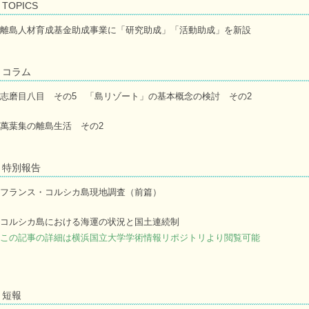
TOPICS
離島人材育成基金助成事業に「研究助成」「活動助成」を新設
コラム
志磨目八目 その5 「島リゾート」の基本概念の検討 その2
萬葉集の離島生活 その2
特別報告
フランス・コルシカ島現地調査（前篇）
コルシカ島における海運の状況と国土連続制
この記事の詳細は横浜国立大学学術情報リポジトリより閲覧可能
短報