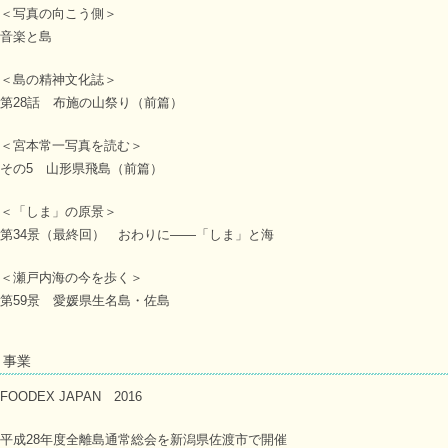
＜写真の向こう側＞
音楽と島
＜島の精神文化誌＞
第28話 布施の山祭り（前篇）
＜宮本常一写真を読む＞
その5 山形県飛島（前篇）
＜「しま」の原景＞
第34景（最終回） おわりに――「しま」と海
＜瀬戸内海の今を歩く＞
第59景 愛媛県生名島・佐島
事業
FOODEX JAPAN 2016
平成28年度全離島通常総会を新潟県佐渡市で開催