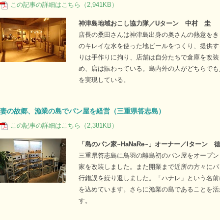
この記事の詳細はこちら（2,941KB）
神津島地域おこし協力隊／Uターン 中村 圭
店長の桑田さんは神津島出身の奥さんの熱意をき
のキレイな水を使った地ビールをつくり、提供す
りは手作りに拘り、店舗は自分たちで倉庫を改装
め、店は賑わっている。島内外の人がどちらでも
を実現している。
妻の故郷、漁業の島でパン屋を経営（三重県答志島）
この記事の詳細はこちら（2,381KB）
「島のパン家~HaNaRe~」オーナー／Iターン 
三重県答志島に鳥羽の離島初のパン屋をオープン
家を改装しました。また開業まで近所の方々にパ
行錯誤を繰り返しました。「ハナレ」という名前
を込めています。さらに漁業の島であることを活
す。