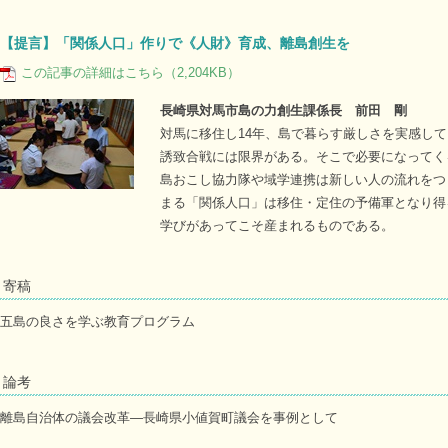
【提言】「関係人口」作りで《人財》育成、離島創生を
この記事の詳細はこちら（2,204KB）
長崎県対馬市島の力創生課係長 前田 剛
対馬に移住し14年、島で暮らす厳しさを実感し
誘致合戦には限界がある。そこで必要になってく
島おこし協力隊や域学連携は新しい人の流れをつ
まる「関係人口」は移住・定住の予備軍となり得
学びがあってこそ産まれるものである。
寄稿
五島の良さを学ぶ教育プログラム
論考
離島自治体の議会改革―長崎県小値賀町議会を事例として