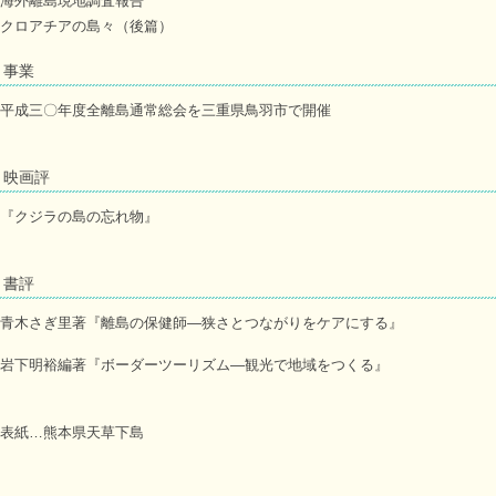
海外離島現地調査報告
クロアチアの島々（後篇）
事業
平成三〇年度全離島通常総会を三重県鳥羽市で開催
映画評
『クジラの島の忘れ物』
書評
青木さぎ里著『離島の保健師―狭さとつながりをケアにする』
岩下明裕編著『ボーダーツーリズム―観光で地域をつくる』
表紙…熊本県天草下島