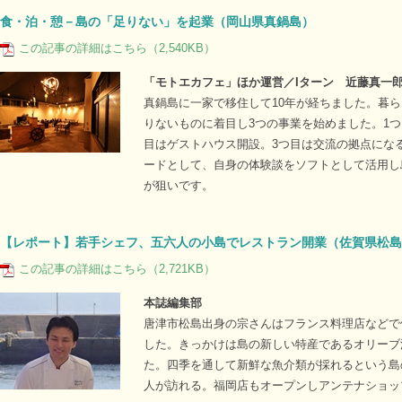
食・泊・憩－島の「足りない」を起業（岡山県真鍋島）
この記事の詳細はこちら（2,540KB）
「モトエカフェ」ほか運営／Iターン 近藤真一
真鍋島に一家で移住して10年が経ちました。暮
りないものに着目し3つの事業を始めました。1
目はゲストハウス開設。3つ目は交流の拠点にな
ードとして、自身の体験談をソフトとして活用し
が狙いです。
【レポート】若手シェフ、五六人の小島でレストラン開業（佐賀県松島
この記事の詳細はこちら（2,721KB）
本誌編集部
唐津市松島出身の宗さんはフランス料理店などで
した。きっかけは島の新しい特産であるオリーブ
た。四季を通して新鮮な魚介類が採れるという島の
人が訪れる。福岡店もオープンしアンテナショッ