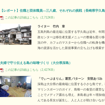
【レポート】住職と団体職員―三八歳、それぞれの挑戦（長崎県宇久島
この記事の詳細はこちら（2,712KB）
ライター 竹内 章
五島列島の最北端に位置する宇久島は近年、年間
政センターは移住者支援メニューの整備を図り移
況の中、カフェのマスターから住職への転身を機
海の資源を活かした新規事業の立ち上げを模索す
夫婦で守り伝える島の味噌づくり（大分県深島）
この記事の詳細はこちら（2,427KB）
「でぃーぷまりん」運営／Iターン 安部あづみ
深島は大分県の最南端に位置する小さな島です。
マリンスポーツのガイド、島唯一の食堂の運営な
ことでメディア露出も増え、来島者は年々増加傾
んである長女が誕生し、人と人とが助け合いなが