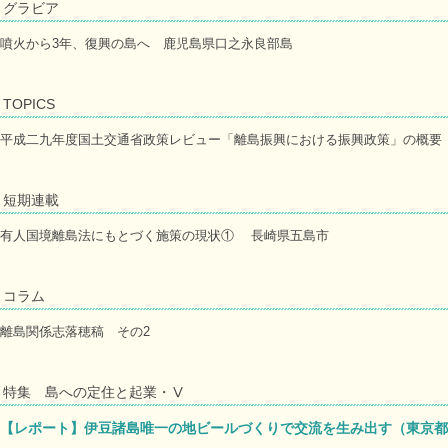
グラビア
噴火から3年、復興の島へ 鹿児島県口之永良部島
TOPICS
平成二九年度国土交通省政策レビュー「離島振興における振興政策」の概要
短期連載
有人国境離島法にもとづく施策の現状① 長崎県五島市
コラム
離島関係志落穂稿 その2
特集 島への定住と起業・Ⅴ
【レポート】伊豆諸島唯一の地ビールづくりで交流を生み出す（東京都