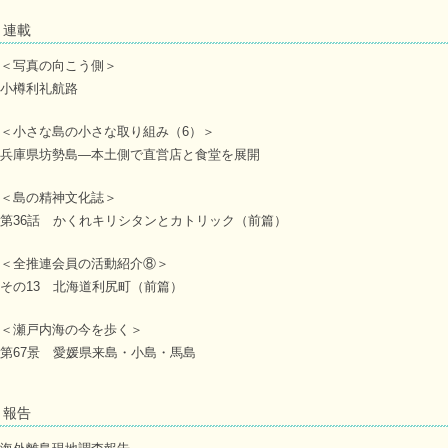
連載
＜写真の向こう側＞
小樽利礼航路
＜小さな島の小さな取り組み（6）＞
兵庫県坊勢島―本土側で直営店と食堂を展開
＜島の精神文化誌＞
第36話 かくれキリシタンとカトリック（前篇）
＜全推連会員の活動紹介⑧＞
その13 北海道利尻町（前篇）
＜瀬戸内海の今を歩く＞
第67景 愛媛県来島・小島・馬島
報告