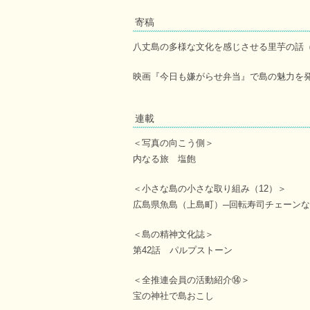
寄稿
八丈島の多様な文化を感じさせる里芋の話
映画『今日も嫌がらせ弁当』で島の魅力を
連載
＜写真の向こう側＞
内なる旅 塩飽
＜小さな島の小さな取り組み（12）＞
広島県魚島（上島町）─回転寿司チェーン
＜島の精神文化誌＞
第42話 パルプストーン
＜全推連会員の活動紹介⑭＞
宝の神社で島おこし