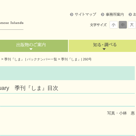
>
>
』
季刊『しま』 | バックナンバー一覧
季刊『しま』| 260号
1 January 季刊『しま』目次
写真・小林 惠