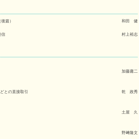
（後篇）
和田 健
発信
村上裕志
加藤庸二
などとの直接取引
乾 政秀
土屋 久
野﨑隆文