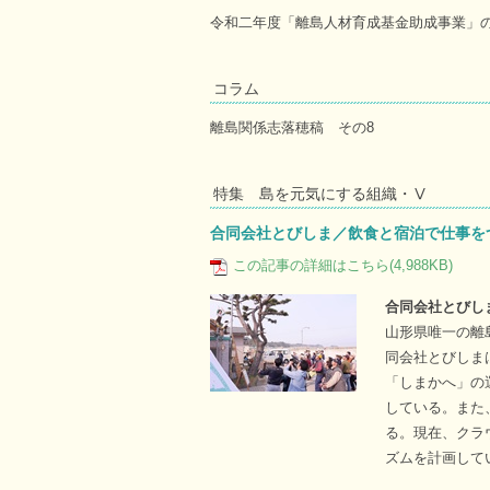
令和二年度「離島人材育成基金助成事業」
コラム
離島関係志落穂稿 その8
特集 島を元気にする組織・Ⅴ
合同会社とびしま／飲食と宿泊で仕事を
この記事の詳細はこちら(4,988KB)
合同会社とびし
山形県唯一の離
同会社とびしま
「しまかへ」の
している。また
る。現在、クラ
ズムを計画して