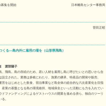
の募集を開始
日本離島センター事務局
菅田正昭
つくる―島内外に雇用の場を（山形県飛島）
ま 渡部陽子
島、飛島。島の存続のため、若い人材を雇用し島に呼びたいとの思いから合
は設立された。業務は多岐にわたり、漁業の継承、特産品の開発や販売、
運営をはじめとした飲食、宿泊事業など島全体の総合的な六次産業化を目指
、産業の基盤となる島の環境維持、地域保全といった活動にも力を入れてい
ウドファンディングによるゲストハウスの開業を進める傍ら、独自のツーリ
いる。