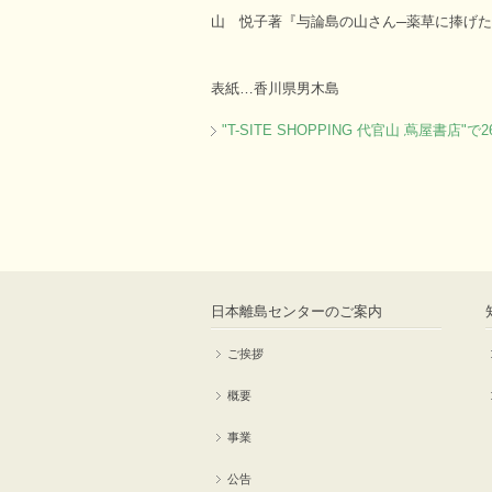
山 悦子著『与論島の山さん─薬草に捧げ
表紙…香川県男木島
"T-SITE SHOPPING 代官山 蔦屋書店"
日本離島センターのご案内
ご挨拶
概要
事業
公告