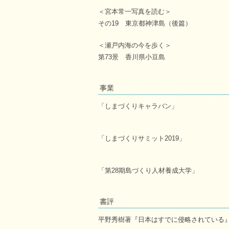
＜宮本常一写真を読む＞
その19 東京都神津島（後篇）
＜瀬戸内海の今を歩く＞
第73景 香川県小豆島
事業
「しまづくりキャラバン」
「しまづくりサミット2019」
「第28期島づくり人材養成大学」
書評
平野秀樹著『日本はすでに侵略されている