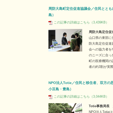
周防大島町定住促進協議会／住民ととも
島）
この記事の詳細はこちら（3,439KB）
周防大島定住促
山口県の東部に
防大島定住促進
会への協力者を
のニーズに合っ
町の医療機関の
者の約3割が実
NPO法人Totie／住民と移住者、双方
小豆島・豊島）
この記事の詳細はこちら（3,044KB）
Totie事務局長
NPO法人Tot