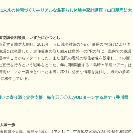
に未来の仲間づくり―リアルな島暮らし体験や家計講座（山口県周防大
進協議会相談員 いずたにかつとし
位置する周防大島町。2013年、人口減少対策のため、町長の声掛けにより周
協議会は発足した。定住促進の取り組みは島外へのPRの前に、島内での協議
増やすことからスタートした。また住民の理想の移住者像を設定し、その層
た宣伝を行うという戦略をとった。年に3回開催する「島時々半島ツアー」は
説明や、マネー講座といった本当に移住に必要な情報を提供し、過去の参加
際に移住している。
の思いに寄り添う定住支援―毎年五〇〇人がUIJターンする島で（香川県
 大塚一歩
ieは香川県小豆島、豊島を活動エリアとして、空き地空き家の活用や移住相談窓