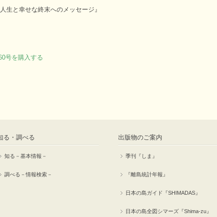
た人生と幸せな終末へのメッセージ』
で260号を購入する
知る・調べる
出版物のご案内
知る－基本情報－
季刊『しま』
調べる－情報検索－
『離島統計年報』
日本の島ガイド『SHIMADAS』
日本の島全図シマーズ『Shima-zu』