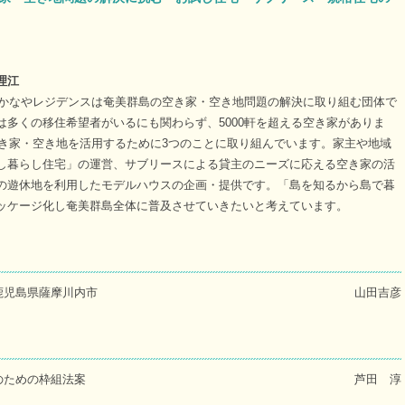
理江
やかなやレジデンスは奄美群島の空き家・空き地問題の解決に取り組む団体で
は多くの移住希望者がいるにも関わらず、5000軒を超える空き家がありま
空き家・空き地を活用するために3つのことに取り組んでいます。家主や地域
し暮らし住宅」の運営、サブリースによる貸主のニーズに応える空き家の活
の遊休地を利用したモデルハウスの企画・提供です。「島を知るから島で暮
ッケージ化し奄美群島全体に普及させていきたいと考えています。
鹿児島県薩摩川内市
山田吉彦
のための枠組法案
芦田 淳