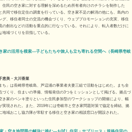
。住民の空き家に対する理解を深めるため所有者向けのチラシを制作した
と共同で移住定住の調査を行っている。空き家不足の解消の他にも、島内の
ング、移住者同士の交流の機会づくり、ウェブプロモーションの充実、移住
流の創出などの活動を重点的に行なっている。それにより、転入者数だけに
な地域づくりを目指している。
き家の活用を模索―子どもたちや旅人も立ち寄れる空間へ（長崎県壱岐
千恵美・大川香菜
まち」は長崎県壱岐島、芦辺浦の事業者夫妻三組で活動をはじめた。まち全
点づくり、住まいの準備、情報発信の3つをミッションとして掲げる。拠点づ
空き家のペンキ塗りといった住民参加型のワークショップの開催により、幅
が実現された。また、2019年には壱岐市と空き家問題対策で協定を締結、拠
に地域おこし協力隊が常駐する移住と空き家の相談窓口が開設された。
き家・空き地問題の解決に挑む―お試し住宅・サブリース・規格住宅の