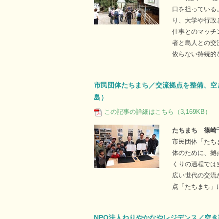
口を担っている
り、大学や行政
仕事とのマッチ
者と島人との交
依らない持続的
市民団体たちまち／交流拠点を整備、空
島）
この記事の詳細はこちら（3,169KB）
たちまち 篠崎
市民団体「たち
体のために、拠
くりの過程では
広い世代の交流
点「たちまち」
NPO法人ねりやかなやレジデンス／空