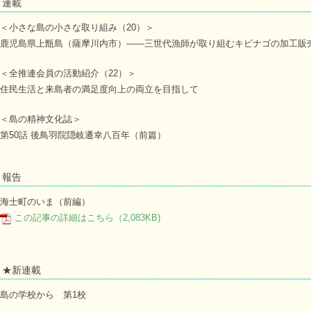
連載
＜小さな島の小さな取り組み（20）＞
鹿児島県上甑島（薩摩川内市）――三世代漁師が取り組むキビナゴの加工販
＜全推連会員の活動紹介（22）＞
住民生活と来島者の満足度向上の両立を目指して
＜島の精神文化誌＞
第50話 後鳥羽院隠岐遷幸八百年（前篇）
報告
海士町のいま（前編）
この記事の詳細はこちら（2,083KB)
★新連載
島の学校から 第1校