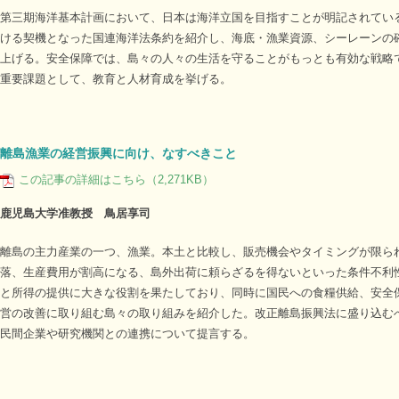
第三期海洋基本計画において、日本は海洋立国を目指すことが明記されてい
ける契機となった国連海洋法条約を紹介し、海底・漁業資源、シーレーンの
上げる。安全保障では、島々の人々の生活を守ることがもっとも有効な戦略
重要課題として、教育と人材育成を挙げる。
離島漁業の経営振興に向け、なすべきこと
この記事の詳細はこちら（2,271KB）
鹿児島大学准教授 鳥居享司
離島の主力産業の一つ、漁業。本土と比較し、販売機会やタイミングが限ら
落、生産費用が割高になる、島外出荷に頼らざるを得ないといった条件不利
と所得の提供に大きな役割を果たしており、同時に国民への食糧供給、安全
営の改善に取り組む島々の取り組みを紹介した。改正離島振興法に盛り込む
民間企業や研究機関との連携について提言する。