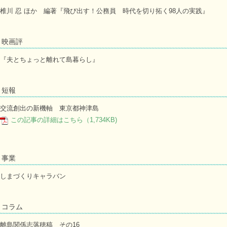
椎川 忍 ほか 編著『飛び出す！公務員 時代を切り拓く98人の実践』
映画評
『夫とちょっと離れて島暮らし』
短報
交流創出の新機軸 東京都神津島
この記事の詳細はこちら（1,734KB)
事業
しまづくりキャラバン
コラム
離島関係志落穂稿 その16