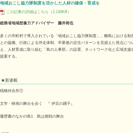
地域おこし協力隊制度を活かした人材の確保・育成を
この記事の詳細はこちら（2,140KB）
総務省地域想像力アドバイザー 藤井裕也
多くの市町村で導入されている「地域おこし協力隊制度」。離島における制
との協働、行政による伴走体制、卒業後の定住パターンを見据えた視点につ
え、人材育成に取り組む「島の人事部」の設置、ネットワーク化と広域支援
提案する。
★新連載
桟橋待合所①
文学・映画の舞台を歩く 『 伊豆の踊子』
履歴書のなかの島1 島は挑戦の舞台