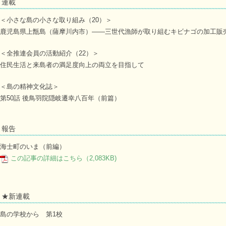
連載
＜小さな島の小さな取り組み（20）＞
鹿児島県上甑島（薩摩川内市）――三世代漁師が取り組むキビナゴの加工販
＜全推連会員の活動紹介（22）＞
住民生活と来島者の満足度向上の両立を目指して
＜島の精神文化誌＞
第50話 後鳥羽院隠岐遷幸八百年（前篇）
報告
海士町のいま（前編）
この記事の詳細はこちら（2,083KB)
★新連載
島の学校から 第1校