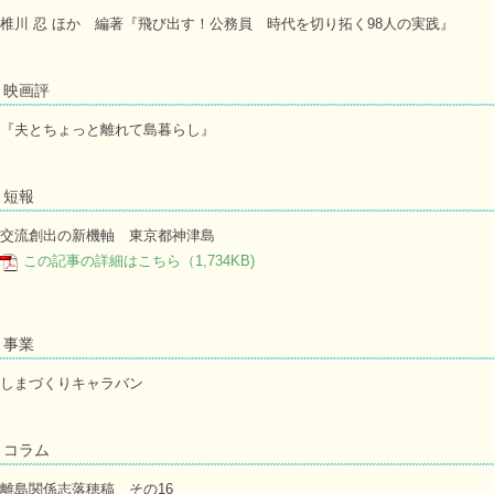
椎川 忍 ほか 編著『飛び出す！公務員 時代を切り拓く98人の実践』
映画評
『夫とちょっと離れて島暮らし』
短報
交流創出の新機軸 東京都神津島
この記事の詳細はこちら（1,734KB)
事業
しまづくりキャラバン
コラム
離島関係志落穂稿 その16