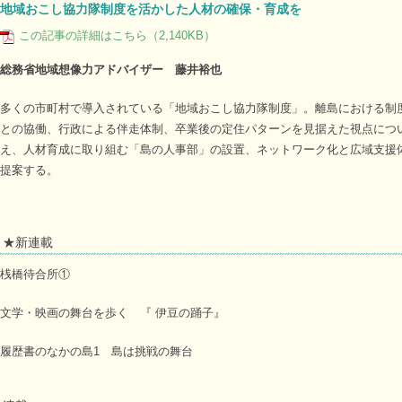
地域おこし協力隊制度を活かした人材の確保・育成を
この記事の詳細はこちら（2,140KB）
総務省地域想像力アドバイザー 藤井裕也
多くの市町村で導入されている「地域おこし協力隊制度」。離島における制
との協働、行政による伴走体制、卒業後の定住パターンを見据えた視点につ
え、人材育成に取り組む「島の人事部」の設置、ネットワーク化と広域支援
提案する。
★新連載
桟橋待合所①
文学・映画の舞台を歩く 『 伊豆の踊子』
履歴書のなかの島1 島は挑戦の舞台