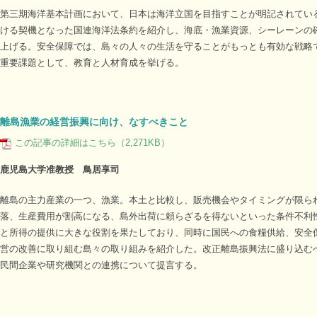
第三期海洋基本計画において、日本は海洋立国を目指すことが明記されてい
ける契機となった国連海洋法条約を紹介し、海底・漁業資源、シーレーンの
上げる。安全保障では、島々の人々の生活を守ることがもっとも有効な戦略
重要課題として、教育と人材育成を挙げる。
離島漁業の経営振興に向け、なすべきこと
この記事の詳細はこちら（2,271KB）
鹿児島大学准教授 鳥居享司
離島の主力産業の一つ、漁業。本土と比較し、販売機会やタイミングが限ら
落、生産費用が割高になる、島外出荷に頼らざるを得ないといった条件不利
と所得の提供に大きな役割を果たしており、同時に国民への食糧供給、安全
営の改善に取り組む島々の取り組みを紹介した。改正離島振興法に盛り込む
民間企業や研究機関との連携について提言する。