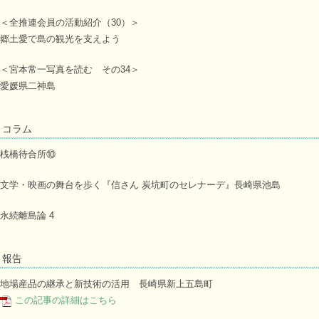
＜全推連会員の活動紹介（30）＞
郷土愛で島の観光を支えよう
＜宮本常一写真を読む その34＞
愛媛県二神島
コラム
桟橋待合所⑩
文学・映画の舞台を歩く『信さん 炭坑町のセレナーデ』長崎県池島
永続離島論 4
報告
地場産品の継承と新技術の活用 長崎県新上五島町
この記事の詳細はこちら