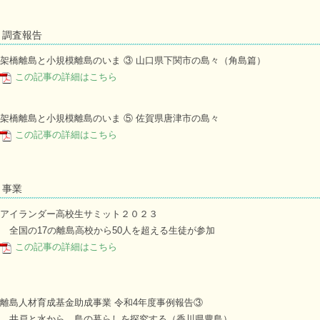
調査報告
架橋離島と小規模離島のいま ③ 山口県下関市の島々（角島篇）
この記事の詳細はこちら
架橋離島と小規模離島のいま ⑤ 佐賀県唐津市の島々
この記事の詳細はこちら
事業
アイランダー高校生サミット２０２３
全国の17の離島高校から50人を超える生徒が参加
この記事の詳細はこちら
離島人材育成基金助成事業 令和4年度事例報告③
井戸と水から、島の暮らしを探究する（香川県豊島）