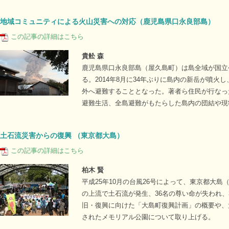
地域コミュニティによる火山災害への対応（鹿児島県口永良部島）
この記事の詳細はこちら
貴舩 森
鹿児島県口永良部島（屋久島町）は島全域が国立
る。2014年8月に34年ぶりに島内の新岳が噴火
外へ避難することとなった。著者ら住民が行なっ
避難生活、全島避難がもたらした島内の団結や現
土石流災害からの復興 （東京都大島）
この記事の詳細はこちら
柏木 賢
平成25年10月の台風26号によって、東京都大
の上流で土石流が発生、36名の尊い命が失われ
旧・復興に向けた「大島町復興計画」の概要や、
されたメモリアル公園について取り上げる。