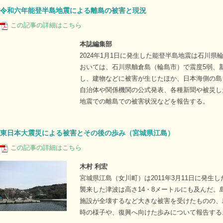
令和六年能登半島地震による離島の被害と現況
この記事の詳細はこちら
本誌編集部
2024年1月1日に発生した能登半島地震は石川
おいては、石川県舳倉島（輪島市）で震度5弱、
し、建物などに被害が生じたほか、日本海側の島
自治体や関係機関の公式発表、各種新聞や被災し
地震での離島での被害状況などを報告する。
東日本大震災による被害とその後の歩み（宮城県江島）
この記事の詳細はこちら
木村 利宏
宮城県江島（女川町）は2011年3月11日に発
襲来した津波は高さ14・8メートルにも及んだ
施設が全壊するなど大きな被害を受けたものの、
時の様子や、復興へ向けた歩みについて報告する