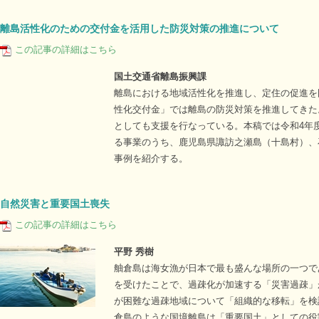
離島活性化のための交付金を活用した防災対策の推進について
この記事の詳細はこちら
国土交通省離島振興課
離島における地域活性化を推進し、定住の促進を
性化交付金」では離島の防災対策を推進してきた
としても支援を行なっている。本稿では令和4年度
る事業のうち、鹿児島県諏訪之瀬島（十島村）、
事例を紹介する。
自然災害と重要国土喪失
この記事の詳細はこちら
平野 秀樹
舳倉島は海女漁が日本で最も盛んな場所の一つで
を受けたことで、過疎化が加速する「災害過疎」
が困難な過疎地域について「組織的な移転」を検
倉島のような国境離島は「重要国土」としての役