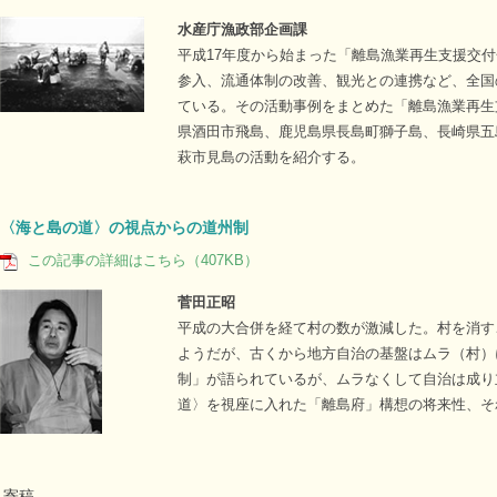
水産庁漁政部企画課
平成17年度から始まった「離島漁業再生支援交
参入、流通体制の改善、観光との連携など、全国
ている。その活動事例をまとめた「離島漁業再生
県酒田市飛島、鹿児島県長島町獅子島、長崎県五
萩市見島の活動を紹介する。
〈海と島の道〉の視点からの道州制
この記事の詳細はこちら（407KB）
菅田正昭
平成の大合併を経て村の数が激減した。村を消す
ようだが、古くから地方自治の基盤はムラ（村）
制」が語られているが、ムラなくして自治は成り
道〉を視座に入れた「離島府」構想の将来性、そ
寄稿