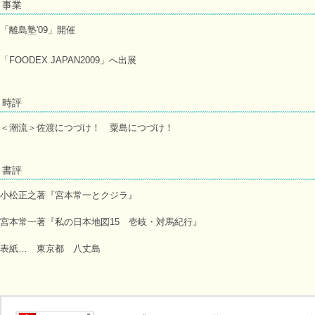
事業
「離島塾'09」開催
「FOODEX JAPAN2009」へ出展
時評
＜潮流＞佐渡につづけ！ 粟島につづけ！
書評
小松正之著『宮本常一とクジラ』
宮本常一著『私の日本地図15 壱岐・対馬紀行』
表紙… 東京都 八丈島