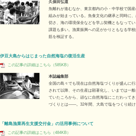
久保田弘道
魚離れが進むなか、東京都内の小・中学校で国産
組みが始まっている。魚食文化の継承と同時に、
切さ、海の環境保全などを学ぶ契機ともなってい
課題も多い。漁業振興への足がかりともなる学校
筋を検証する。
伊豆大島からはじまった自然海塩の復活生産
この記事の詳細はこちら（585KB）
本誌編集部
全国の島々でも現在は自然海塩づくりが盛んに行
されて以降、その生産は顕著化し、いまでは一般
ていたころから、頑なに自然海塩にこだわってき
づくりとは――。32年間、大島で塩をつくり続
「離島漁業再生支援交付金」の活用事例について
この記事の詳細はこちら（484KB）