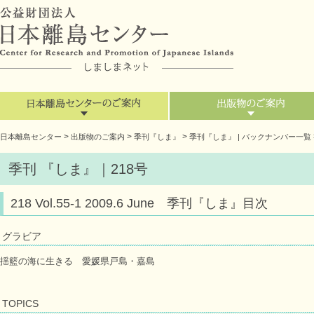
>
>
>
日本離島センター
出版物のご案内
季刊『しま』
季刊『しま』 | バックナンバー一覧
季刊 『しま』｜218号
218 Vol.55-1 2009.6 June 季刊『しま』目次
グラビア
揺籃の海に生きる 愛媛県戸島・嘉島
TOPICS