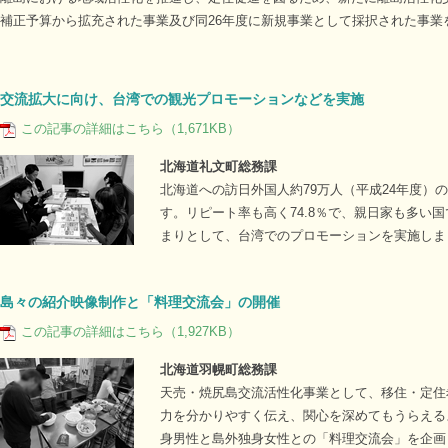
補正予算から拡充された事業及び同26年度に新規事業として採択された事業
交流拡大に向け、台湾での観光プロモーションなどを実施
この記事の詳細はこちら（1,671KB）
北海道礼文町総務課
北海道への訪日外国人約79万人（平成24年度）
す。リピート率も高く74.8％で、親日家も多い
まりとして、台湾でのプロモーションを実施しま
島々の紹介映像制作と「料理交流会」の開催
この記事の詳細はこちら（1,927KB）
北海道羽幌町総務課
天売・焼尻島交流活性化事業として、移住・定住
力を分かりやすく伝え、関心を深めてもうらえる
身男性と島外独身女性との「料理交流会」を企画