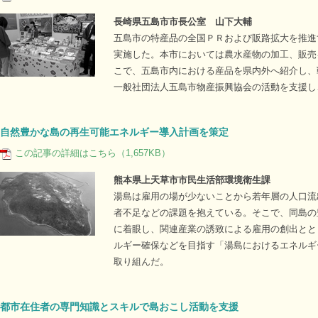
長崎県五島市市長公室 山下大輔
五島市の特産品の全国ＰＲおよび販路拡大を推進
実施した。本市においては農水産物の加工、販売
こで、五島市内における産品を県内外へ紹介し、
一般社団法人五島市物産振興協会の活動を支援し
自然豊かな島の再生可能エネルギー導入計画を策定
この記事の詳細はこちら（1,657KB）
熊本県上天草市市民生活部環境衛生課
湯島は雇用の場が少ないことから若年層の人口流
者不足などの課題を抱えている。そこで、同島の
に着眼し、関連産業の誘致による雇用の創出とと
ルギー確保などを目指す「湯島におけるエネルギ
取り組んだ。
都市在住者の専門知識とスキルで島おこし活動を支援