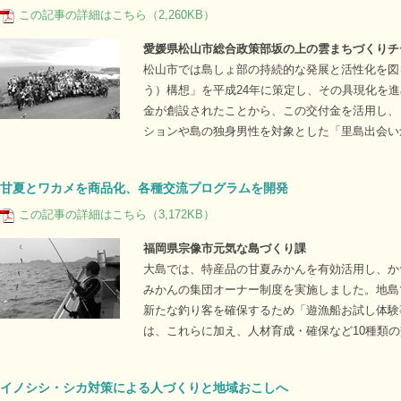
この記事の詳細はこちら（2,260KB）
愛媛県松山市総合政策部坂の上の雲まちづくりチ
松山市では島しょ部の持続的な発展と活性化を図
う）構想」を平成24年に策定し、その具現化を
金が創設されたことから、この交付金を活用し、「
ションや島の独身男性を対象とした「里島出会い
甘夏とワカメを商品化、各種交流プログラムを開発
この記事の詳細はこちら（3,172KB）
福岡県宗像市元気な島づくり課
大島では、特産品の甘夏みかんを有効活用し、か
みかんの集団オーナー制度を実施しました。地島
新たな釣り客を確保するため「遊漁船お試し体験
は、これらに加え、人材育成・確保など10種類
イノシシ・シカ対策による人づくりと地域おこしへ