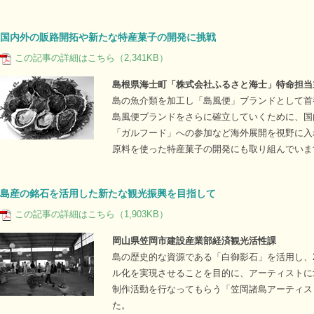
国内外の販路開拓や新たな特産菓子の開発に挑戦
この記事の詳細はこちら（2,341KB）
島根県海士町「株式会社ふるさと海士」特命担当
島の魚介類を加工し「島風便」ブランドとして首
島風便ブランドをさらに確立していくために、国
「ガルフード」への参加など海外展開を視野に入
原料を使った特産菓子の開発にも取り組んでいま
島産の銘石を活用した新たな観光振興を目指して
この記事の詳細はこちら（1,903KB）
岡山県笠岡市建設産業部経済観光活性課
島の歴史的な資源である「白御影石」を活用し、
ル化を実現させることを目的に、アーティストに
制作活動を行なってもらう「笠岡諸島アーティス
た。