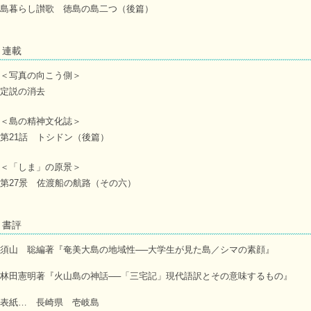
島暮らし讃歌 徳島の島二つ（後篇）
連載
＜写真の向こう側＞
定説の消去
＜島の精神文化誌＞
第21話 トシドン（後篇）
＜「しま」の原景＞
第27景 佐渡船の航路（その六）
書評
須山 聡編著『奄美大島の地域性──大学生が見た島／シマの素顔』
林田憲明著『火山島の神話──「三宅記」現代語訳とその意味するもの』
表紙… 長崎県 壱岐島