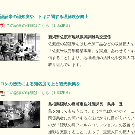
認証米の認知度や、トキに関する理解度が向上
この記事の詳細はこちら（1,853KB）
新潟県佐渡市地域振興課離島交流係
佐渡産の認証米をはじめ加工品などの販路拡大を
「佐渡米販売網構築事業」を実施。あわせてトキ
信することにより、地域経済の活性化や交流人口
取り組んでいます。
ロケの誘致による知名度向上と観光振興を
この記事の詳細はこちら（1,602KB）
島根県隠岐の島町定住対策課長 鳥井 登
島を知ってもらうには、どうすればいいか？ こ
関係業者にお願いする方法ばかりに目が向いてい
のが「隠岐の島フィルムコミッション」の設置で
撮影を支援することによって、交流人口の拡大を