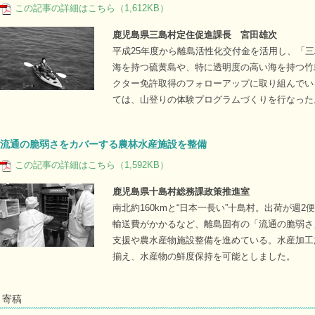
この記事の詳細はこちら（1,612KB）
鹿児島県三島村定住促進課長 宮田雄次
平成25年度から離島活性化交付金を活用し、「
海を持つ硫黄島や、特に透明度の高い海を持つ竹
クター免許取得のフォローアップに取り組んでい
ては、山登りの体験プログラムづくりを行なった
流通の脆弱さをカバーする農林水産施設を整備
この記事の詳細はこちら（1,592KB）
鹿児島県十島村総務課政策推進室
南北約160kmと“日本一長い”十島村。出荷が週
輸送費がかかるなど、離島固有の「流通の脆弱さ
支援や農水産物施設整備を進めている。水産加工
揃え、水産物の鮮度保持を可能としました。
寄稿