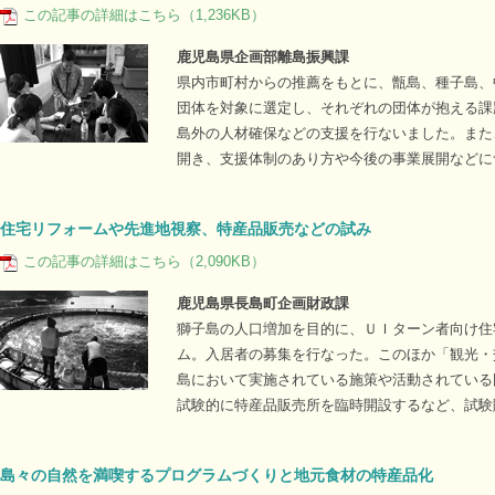
この記事の詳細はこちら（1,236KB）
鹿児島県企画部離島振興課
県内市町村からの推薦をもとに、甑島、種子島、
団体を対象に選定し、それぞれの団体が抱える課
島外の人材確保などの支援を行ないました。また
開き、支援体制のあり方や今後の事業展開などに
住宅リフォームや先進地視察、特産品販売などの試み
この記事の詳細はこちら（2,090KB）
鹿児島県長島町企画財政課
獅子島の人口増加を目的に、ＵＩターン者向け住
ム。入居者の募集を行なった。このほか「観光・
島において実施されている施策や活動されている
試験的に特産品販売所を臨時開設するなど、試験
島々の自然を満喫するプログラムづくりと地元食材の特産品化