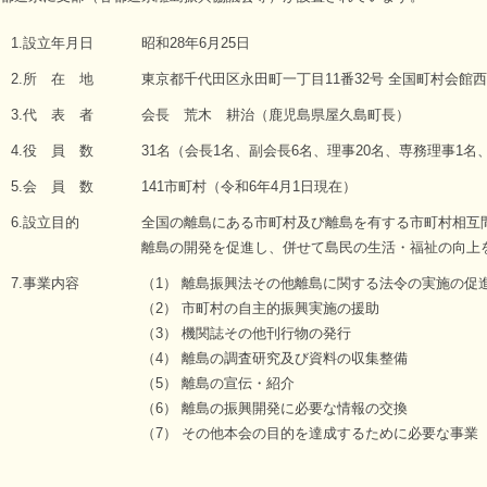
1.設立年月日
昭和28年6月25日
2.所 在 地
東京都千代田区永田町一丁目11番32号 全国町村会館西
3.代 表 者
会長 荒木 耕治（鹿児島県屋久島町長）
4.役 員 数
31名（会長1名、副会長6名、理事20名、専務理事1名
5.会 員 数
141市町村（令和6年4月1日現在）
6.設立目的
全国の離島にある市町村及び離島を有する市町村相互
離島の開発を促進し、併せて島民の生活・福祉の向上
7.事業内容
（1） 離島振興法その他離島に関する法令の実施の促
（2） 市町村の自主的振興実施の援助
（3） 機関誌その他刊行物の発行
（4） 離島の調査研究及び資料の収集整備
（5） 離島の宣伝・紹介
（6） 離島の振興開発に必要な情報の交換
（7） その他本会の目的を達成するために必要な事業