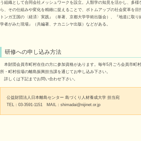
う組織として合同会社メッシュワークを設立。人類学の知見を活かし、多様
ら、その仕組みや変化を精緻に捉えることで、ボトムアップの社会変革を目
トンガ王国の〈経済〉実践』（単著、京都大学学術出版会）、『地道に取り
学者がみた現場』（共編著、ナカニシヤ出版）などがある。
研修への申し込み方法
本財団会員市町村在住の方に参加資格があります。毎年5月ごろ会員市町村
所・町村役場の離島振興担当課を通じてお申し込み下さい。
詳しくは下記までお問い合わせ下さい。
公益財団法人日本離島センター 島づくり人材養成大学 担当宛
TEL：03-3591-1151 MAIL：shimadai@nijinet.or.jp