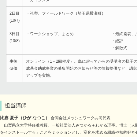
2日目
・視察、フィールドワーク（埼玉県横瀬町）
(10/7)
3日目
・ワークショップ、まとめ
・最終発表、
(10/8)
・総評
・解散式
事後
オンライン（1～2回程度）。島に戻ってからの受講者の様子
研修
成基金助成事業の募集開始のお知らせ等の情報提供など、講
アップを実施。
担当講師
比嘉 夏子（ひが なつこ）
合同会社メッシュワーク共同代表
山梨県立大学特任准教授。一般社団法人みつかる＋わかる理事。博士（人
をインストールする」ことをミッションとし、変化を求める組織や知的好奇