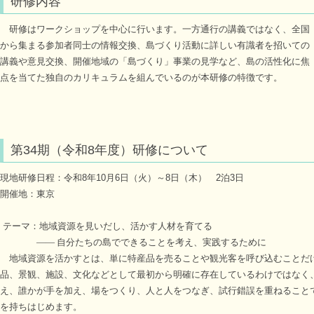
研修内容
研修はワークショップを中心に行います。一方通行の講義ではなく、全国
から集まる参加者同士の情報交換、島づくり活動に詳しい有識者を招いての
講義や意見交換、開催地域の「島づくり」事業の見学など、島の活性化に焦
点を当てた独自のカリキュラムを組んでいるのが本研修の特徴です。
第34期（令和8年度）研修について
現地研修日程：令和8年10月6日（火）～8日（木） 2泊3日
開催地：東京
テーマ：
地域資源を見いだし、活かす人材を育てる
―― 自分たちの島でできることを考え、実践するために
地域資源を活かすとは、単に特産品を売ることや観光客を呼び込むことだ
品、景観、施設、文化などとして最初から明確に存在しているわけではなく
え、誰かが手を加え、場をつくり、人と人をつなぎ、試行錯誤を重ねること
を持ちはじめます。