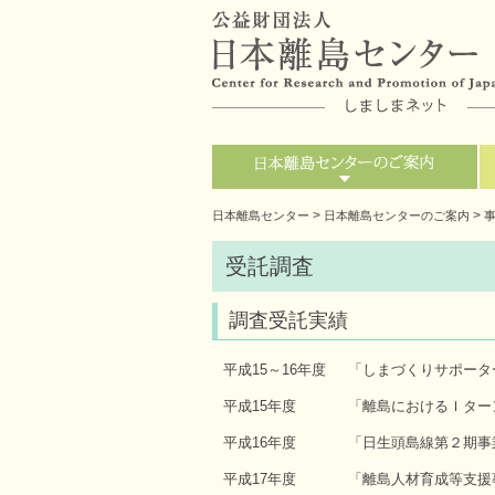
>
>
日本離島センター
日本離島センターのご案内
受託調査
調査受託実績
平成15～16年度
「しまづくりサポータ
平成15年度
「離島におけるＩター
平成16年度
「日生頭島線第２期事
平成17年度
「離島人材育成等支援