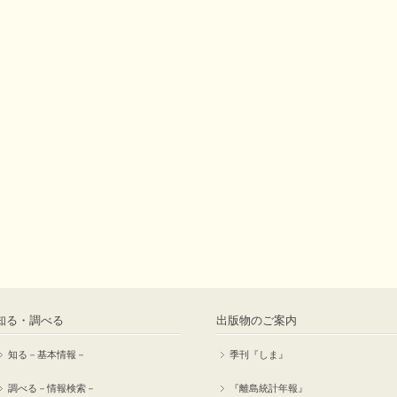
知る・調べる
出版物のご案内
知る－基本情報－
季刊『しま』
調べる－情報検索－
『離島統計年報』