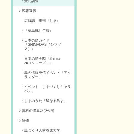
受託調査
広報宣伝
広報誌 季刊『しま』
『離島統計年報』
日本の島ガイド
『SHIMADAS（シマダ
ス）』
日本の島全図『Shima-
zu（シマーズ）』
島の情報発信イベント「アイ
ランダー」
イベント「しまづくりキャラ
バン」
しまのうた『星なる島よ』
資料の収集及び公開
研修
島づくり人材養成大学