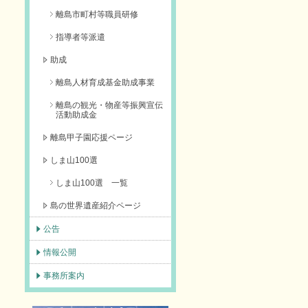
離島市町村等職員研修
指導者等派遣
助成
離島人材育成基金助成事業
離島の観光・物産等振興宣伝
活動助成金
離島甲子園応援ページ
しま山100選
しま山100選 一覧
島の世界遺産紹介ページ
公告
情報公開
事務所案内