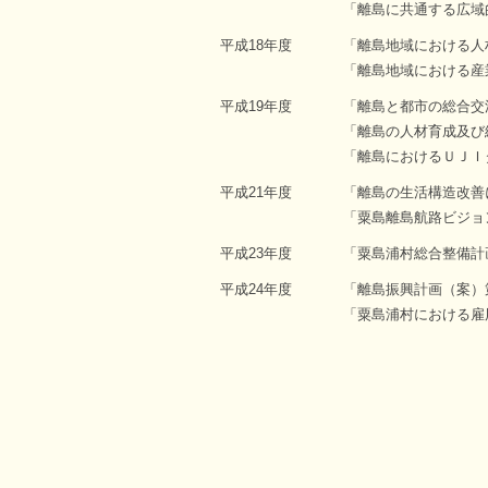
「離島に共通する広域
平成18年度
「離島地域における人
「離島地域における産
平成19年度
「離島と都市の総合交
「離島の人材育成及び
「離島におけるＵＪＩ
平成21年度
「離島の生活構造改善
「粟島離島航路ビジョ
平成23年度
「粟島浦村総合整備計
平成24年度
「離島振興計画（案）
「粟島浦村における雇