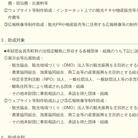
費・宿泊費・出展料等
②ウェブサイト等制作助成：インターネット上での観光ＰＲや物産販売等
作費等
③広報映像等制作助成：観光PRや物産販売等に活用する広報映像等の制作
3．助成対象
■本財団会員市町村の法指定離島に所在する各種団体・組織のうち下記に
①展示会等出展助成：
・観光協会、観光地域づくり（DMO）法人等の観光振興を主目的とする
・農業協同組合、漁業協同組合、商工会等の産業振興を主目的とする組
・特定非営利活動（NPO）法人、一般社団法人、一般財団法人等の非営
・離島住民等により構成される団体・組織
・その他本財団に事前相談の上、承認を得た団体・組織
②ウェブサイト等制作助成および③広報映像等制作助成：
・観光協会、観光地域づくり（DMO）法人等の観光振興を主目的とする
・農業協同組合、漁業協同組合、商工会等の産業振興を主目的とする組
・その他本財団に事前相談の上、承認を得た団体・組織
4．助成金額