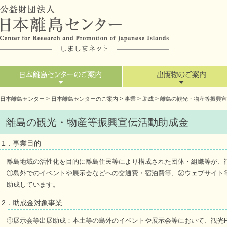
>
>
>
>
日本離島センター
日本離島センターのご案内
事業
助成
離島の観光・物産等振興宣
離島の観光・物産等振興宣伝活動助成金
1．事業目的
離島地域の活性化を目的に離島住民等により構成された団体・組織等が、観
①島外でのイベントや展示会などへの交通費・宿泊費等、②ウェブサイト
助成しています。
2．助成金対象事業
①展示会等出展助成：本土等の島外のイベントや展示会等において、観光