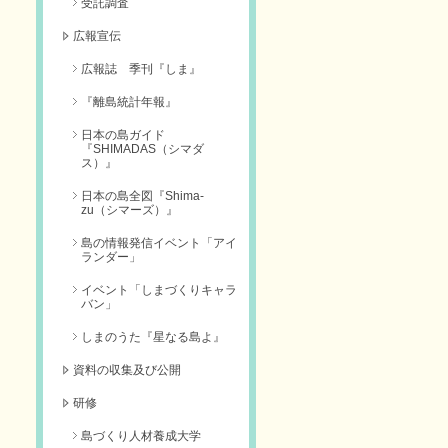
受託調査
広報宣伝
広報誌 季刊『しま』
『離島統計年報』
日本の島ガイド
『SHIMADAS（シマダ
ス）』
日本の島全図『Shima-
zu（シマーズ）』
島の情報発信イベント「アイ
ランダー」
イベント「しまづくりキャラ
バン」
しまのうた『星なる島よ』
資料の収集及び公開
研修
島づくり人材養成大学