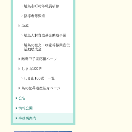
離島市町村等職員研修
指導者等派遣
助成
離島人材育成基金助成事業
離島の観光・物産等振興宣伝
活動助成金
離島甲子園応援ページ
しま山100選
しま山100選 一覧
島の世界遺産紹介ページ
公告
情報公開
事務所案内