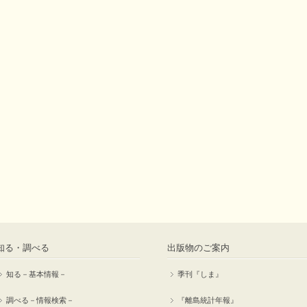
知る・調べる
出版物のご案内
知る－基本情報－
季刊『しま』
調べる－情報検索－
『離島統計年報』