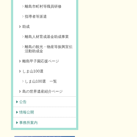
離島市町村等職員研修
指導者等派遣
助成
離島人材育成基金助成事業
離島の観光・物産等振興宣伝
活動助成金
離島甲子園応援ページ
しま山100選
しま山100選 一覧
島の世界遺産紹介ページ
公告
情報公開
事務所案内