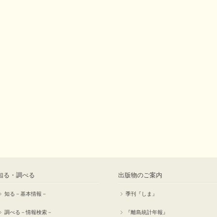
知る・調べる
出版物のご案内
知る－基本情報－
季刊『しま』
調べる－情報検索－
『離島統計年報』