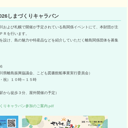
2026しまづくりキャラバン
川および札幌で開催が予定されている島関係イベントにて、本財団が主
ＰＲを行います。
を設け、島の魅力や特産品などを紹介していただく離島関係団体を募集
６
島振興協議会、こども図書館船事業実行委員会）
・祝）１０時～１５時
ら徒歩３分、屋外開催の予定）
くりキャラバン参加のご案内.pdf