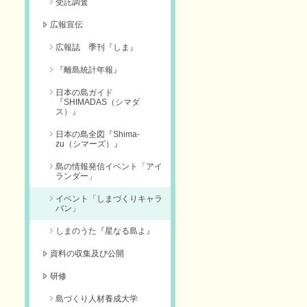
受託調査
広報宣伝
広報誌 季刊『しま』
『離島統計年報』
日本の島ガイド
『SHIMADAS（シマダ
ス）』
日本の島全図『Shima-
zu（シマーズ）』
島の情報発信イベント「アイ
ランダー」
イベント「しまづくりキャラ
バン」
しまのうた『星なる島よ』
資料の収集及び公開
研修
島づくり人材養成大学