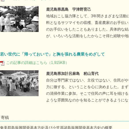
鹿児島県黒島 宇津野育己
地域おこし協力隊として、3年間さまざまな活動
料となるサツマイモの収穫、畜産農家のお手伝い
のお手伝いをしたこともありました。具体的な結
が、いろいろな活動をしたからこそ得た経験や地
若い世代に「帰っておいで」と胸を張れる農業をめざして
この記事の詳細はこちら（1,915KB）
鹿児島県加計呂麻島 籾山育代
自分は専門家ではない、主役ではない、住民がや
力に徹する、ということを心に決めました。まず
の清掃作業に参加。そこで住民の声に耳を傾ける
ような雰囲気なのかを知ることができるようにな
寄稿
奄美群島振興開発基本方針及び小笠原諸島振興開発基本方針の概要