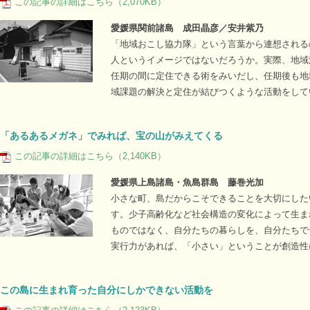
この記事の詳細はこちら（2,070KB）
愛媛県関前諸島 成田晶彦／安井紫乃
「地域おこし協力隊」という言葉から連想される
人というイメージではないだろうか。実際、地域
任期の間に定住できる術をみいだし、任期後も地
域課題の解決と定住が結びつくような活動をして
「あるあるメガネ」でみれば、宝の山がみえてくる
この記事の詳細はこちら（2,140KB）
愛媛県上島諸島・魚島群島 藤巻光加
小さな町、島だからこそできることを大切にした
す。少子高齢化など社会構造の変化によって生ま
ものではなく、自分たちの暮らしを、自分たちで
実行力があれば、「小さい」ということが創造性
この島に生まれ育った自分にしかできない活動を