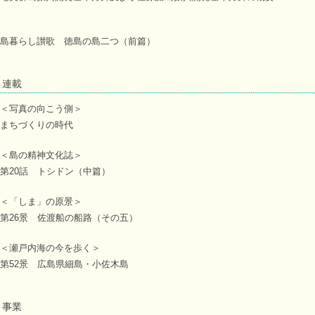
島暮らし讃歌 徳島の島二つ（前篇）
連載
＜写真の向こう側＞
まちづくりの時代
＜島の精神文化誌＞
第20話 トシドン（中篇）
＜「しま」の原景＞
第26景 佐渡船の船路（その五）
＜瀬戸内海の今を歩く＞
第52景 広島県細島・小佐木島
事業