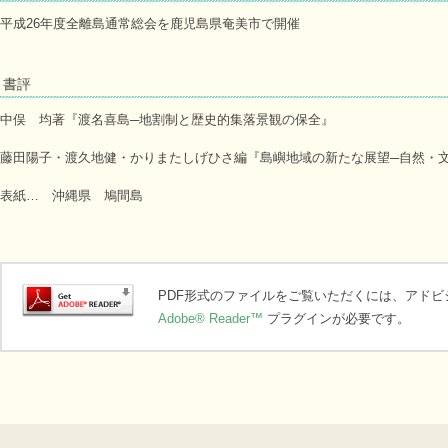
平成26年度全離島通常総会を鹿児島県奄美市で開催
書評
中俣 均著『渡名喜島─地割制と歴史的集落景観の保全』
藤田陽子・渡久地健・かりまたしげひさ編『島嶼地域の新たな展望─自然・
表紙… 沖縄県 鳩間島
PDF形式のファイルをご覧いただくには、アド
Adobe® Reader™
プラグインが必要です。