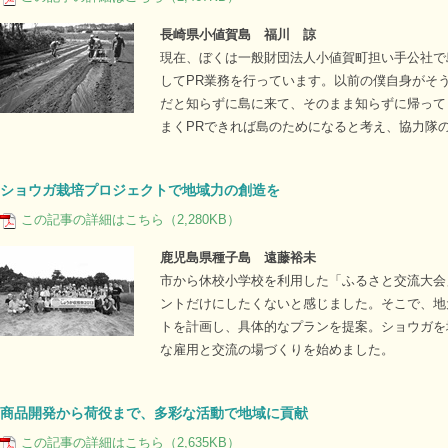
長崎県小値賀島 福川 諒
現在、ぼくは一般財団法人小値賀町担い手公社で
してPR業務を行っています。以前の僕自身がそ
だと知らずに島に来て、そのまま知らずに帰って
まくPRできれば島のためになると考え、協力隊
ショウガ栽培プロジェクトで地域力の創造を
この記事の詳細はこちら（2,280KB）
鹿児島県種子島 遠藤裕未
市から休校小学校を利用した「ふるさと交流大会
ントだけにしたくないと感じました。そこで、地
トを計画し、具体的なプランを提案。ショウガを
な雇用と交流の場づくりを始めました。
商品開発から荷役まで、多彩な活動で地域に貢献
この記事の詳細はこちら（2,635KB）