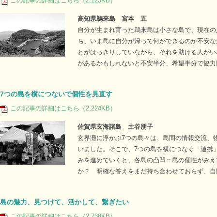
この記事の詳細はこちら（2,123KB）
高知県鵜来島 宮本 五
自分が生まれ育った鵜来島は小さな島で、現在の
ち、いま島に自分が帰って何ができるのか不安な
とがはっきりしていながら、それを助ける人がい
があるかもしれないと不安半分、希望半分で協力
7つの島を横につないで個性を見直す
この記事の詳細はこちら（2,224KB）
佐賀県玄海諸島 土谷朋子
玄界灘に浮かぶ7つの島々は、島間の情報交流、
いました。そこで、7つの島を横につなぐ「連携
みを進めていくと、各島の凸凹＝島の個性がみえ
か？ 明確な答えをまだ持ち合わせておらず、自
島の魅力、見つけて、活かして、繋ぎたい
この記事の詳細はこちら（2,738KB）