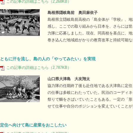
この記事の詳細はこちら（2,268KB）
島根県隠岐島前 奥田麻依子
島根県立隠岐島前高校の「島全体が『学校』、地
感し、ここでの取り組みから日本を、さらには世
力隊に応募しました。現在、同高校を基点に、地
巻き込んだ地域総がかりの教育改革と持続可能な
ともに汗を流し、島の人の「やってみたい」を実現
この記事の詳細はこちら（2,787KB）
山口県大津島 大友翔太
協力隊の任期終了後も赴任地である大津島に定住
の仕事は多岐にわたっていた。民泊のコーディネ
祭りで鰤をさばいていたこともある。一定の「形
せて仕事や自分のポジションを変えていくことが
定住へ向けて島に産業をおこしたい