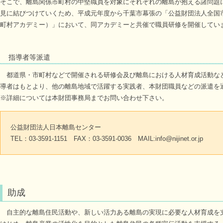
そこで、離島関係市町村の中堅職員を対象にそれぞれの離島が抱える諸問題
見に結びつけていくため、平成元年度から千葉市幕張の「公益財団法人全国
町村アカデミー）」において、同アカデミーと共催で職員研修を開催してい
指導者等派遣
都道県・市町村などで開催される研修会及び離島における人材育成活動な
導者はもとより、他の離島地域で活躍する実践者、本財団職員などの派遣を
※詳細については本財団事務局までお問い合わせ下さい。
公益財団法人日本離島センター
TEL：03-3591-1151 FAX：03-3591-0036 MAIL:info@nijinet.or.jp
助成
自主的な離島住民活動や、新しい活力ある離島の実現に必要な人材育成を