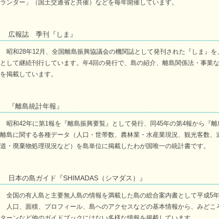
ランダー」（国土交通省と共催）などを毎年開催しています。
広報誌 季刊『しま』
昭和28年12月、全国離島振興協議会の機関誌として発刊された『しま』を、
として継続刊行しています。年4回の発行で、島の紹介、離島関係法・事業
を掲載しています。
『離島統計年報』
昭和42年に第1報を『離島振興要覧』として発行、同45年の第4報から『
離島に関する各種データ（人口・世帯数、農林業・水産業現況、観光客数、
道・廃棄物処理現況など）を島単位に掲載したわが国唯一の統計書です。
日本の島ガイド『SHIMADAS（シマダス）』
全国の有人島と主要無人島の情報を満載した島の総合案内書として平成5年
人口、面積、プロフィール、島へのアクセスなどの基本情報から、みどころ
ターンなど他のガイドブックにはない多様な情報を掲載しています。